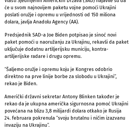
Vlasti Sjedinjenih Američkih Država (SAD) najavile su da
će u svom najnovijem paketu vojne pomoći Ukrajini
poslati oružje i opremu u vrijednosti od 150 miliona
dolara, javlja Anadolu Agency (AA).
Predsjednik SAD-a Joe Biden potpisao je sinoć novi
paket pomoći u naoružanju za Ukrajinu, rekavši da paket
uključuje ​​dodatnu artiljerijsku municiju, kontra-
artiljerijske radare i drugu opremu.
“Šaljemo oružje i opremu koju je Kongres odobrio
direktno na prve linije borbe za slobodu u Ukrajini”,
rekao je Biden.
Američki državni sekretar Antony Blinken također je
rekao da je ukupna američka sigurnosna pomoć Ukrajini
povećana na blizu 3,8 milijardi dolara otkako je Rusija
24. februara pokrenula “svoju brutalnu i ničim izazvanu
invaziju na Ukrajinu”.