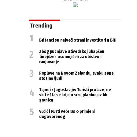
ADVERTISEMENT
Trending
Britanci su najveći strani investitori u BiH
Zbog pucnjave u Švedskoj uhapšen
tinejdžer, osumnjičen za ubistvo i
ranjavanje
Poplave na Novom Zelandu, evakuisane
stotine ljudi
Tajne iz Jugoslavije: Turisti prolaze, ne
slute šta se krije u srcu planine uz bh.
granicu
Vučić i Kurti večeras o primjeni
dogovorenog