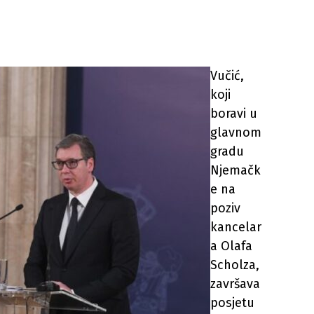
Vučić,
koji
boravi u
glavnom
gradu
Njemačk
e na
poziv
kancelar
a Olafa
Scholza,
završava
posjetu