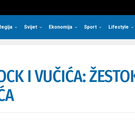
Regija
Svijet
Ekonomija
Sport
Lifestyle
CK I VUČIĆA: ŽESTO
ĆA