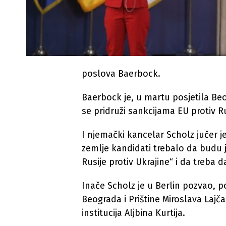
poslova Baerbock.
Baerbock je, u martu posjetila Beo
se pridruži sankcijama EU protiv Ru
I njemački kancelar Scholz jučer je
zemlje kandidati trebalo da budu 
Rusije protiv Ukrajine“ i da treba 
Inače Scholz je u Berlin pozvao, po
Beograda i Prištine Miroslava Lajča
institucija Aljbina Kurtija.