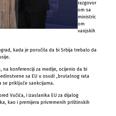
razgovor
om sa
ministric
om
vanjskih
grad, kada je poručila da bi Srbija trebalo da
sije.
, na konferenciji za medije, ocijenio da bi
jedinstvene sa EU u osudi „brutalnog rata
da se priključe sankcijama.
red Vučića, i izaslanika EU za dijalog
ka, kao i premijera privremenih prištinskih