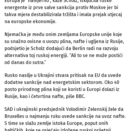
Europa je “namjerno”, kaže Scholz, isključila ruske
energente iz prve salve sankcija protiv Moskve jer bi
takva mjera destabilizirala tržišta i imala prejak utjecaj
na europske ekonomije.
Njemačka je među onim zemljama Europske unije koje
su snažno ovisne o uvozu plina, nafte i ugljena iz Rusije,
podsjetio je Scholz dodajući da Berlin radi na razvoju
alternativa toj ruskoj energiji. “Ali to se ne može postići
od danas do sutra.”
Rusko nasilje u Ukrajini stvara pritisak na EU da uvede
dodatne sankcije nad energetskim sektorom. Oko 40
posto prirodnog plina koji se koristi u Europi dolazi iz
Rusije, kao i četvrtina nafte, piše BBC.
SAD i ukrajinski predsjednik Volodimir Zelenskij žele da
Bruxelles u najmanju ruku uvede sankcije na uvoz nafte.
S time se slažu zemlje istoka Europe, poput onih
baltičkih, koje se osjećaju izložene ruskoj prijetnji.