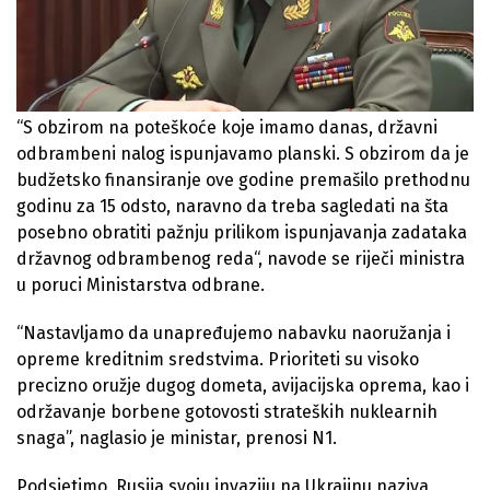
“S obzirom na poteškoće koje imamo danas, državni
odbrambeni nalog ispunjavamo planski. S obzirom da je
budžetsko finansiranje ove godine premašilo prethodnu
godinu za 15 odsto, naravno da treba sagledati na šta
posebno obratiti pažnju prilikom ispunjavanja zadataka
državnog odbrambenog reda“, navode se riječi ministra
u poruci Ministarstva odbrane.
“Nastavljamo da unapređujemo nabavku naoružanja i
opreme kreditnim sredstvima. Prioriteti su visoko
precizno oružje dugog dometa, avijacijska oprema, kao i
održavanje borbene gotovosti strateških nuklearnih
snaga”, naglasio je ministar, prenosi N1.
Podsjetimo, Rusija svoju invaziju na Ukrajinu naziva