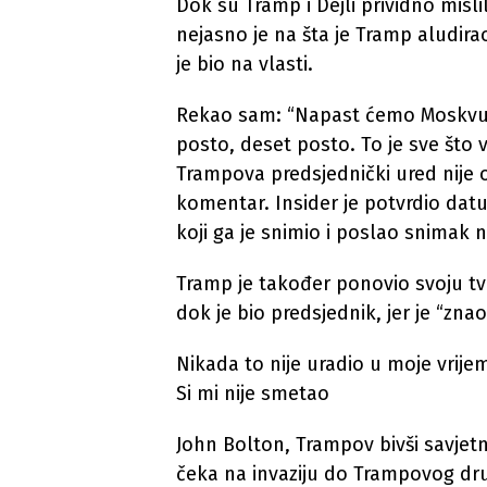
Dok su Tramp i Dejli prividno misli
nejasno je na šta je Tramp aludir
je bio na vlasti.
Rekao sam: “Napast ćemo Moskvu”. 
posto, deset posto. To je sve što 
Trampova predsjednički ured nije 
komentar. Insider je potvrdio dat
koji ga je snimio i poslao snimak 
Tramp je također ponovio svoju tvrd
dok je bio predsjednik, jer je “zna
Nikada to nije uradio u moje vrije
Si mi nije smetao
John Bolton, Trampov bivši savjetn
čeka na invaziju do Trampovog dru