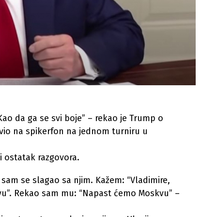
 Kao da ga se svi boje” – rekao je Trump o
tavio na spikerfon na jednom turniru u
 i ostatak razgovora.
no sam se slagao sa njim. Kažem: “Vladimire,
skvu”. Rekao sam mu: “Napast ćemo Moskvu” –