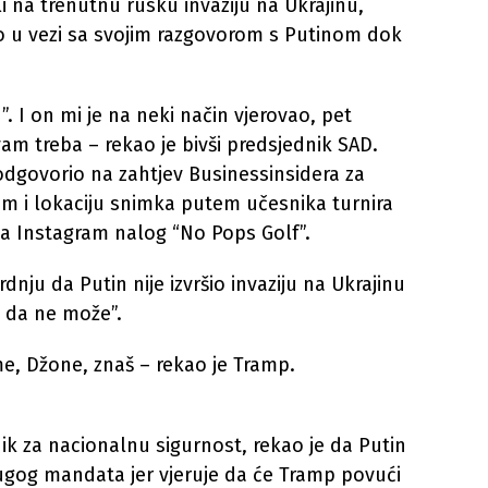
li na trenutnu rusku invaziju na Ukrajinu,
ao u vezi sa svojim razgovorom s Putinom dok
I on mi je na neki način vjerovao, pet
vam treba – rekao je bivši predsjednik SAD.
odgovorio na zahtjev Businessinsidera za
um i lokaciju snimka putem učesnika turnira
na Instagram nalog “No Pops Golf”.
nju da Putin nije izvršio invaziju na Ukrajinu
o da ne može”.
me, Džone, znaš – rekao je Tramp.
ik za nacionalnu sigurnost, rekao je da Putin
gog mandata jer vjeruje da će Tramp povući