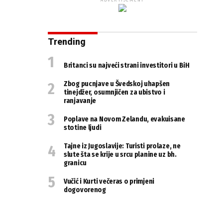
ADVERTISEMENT
Trending
Britanci su najveći strani investitori u BiH
Zbog pucnjave u Švedskoj uhapšen
tinejdžer, osumnjičen za ubistvo i
ranjavanje
Poplave na Novom Zelandu, evakuisane
stotine ljudi
Tajne iz Jugoslavije: Turisti prolaze, ne
slute šta se krije u srcu planine uz bh.
granicu
Vučić i Kurti večeras o primjeni
dogovorenog