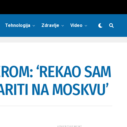
Tehnologija
Zdravlje
Video
ROM: ‘REKAO SAM
ARITI NA MOSKVU’