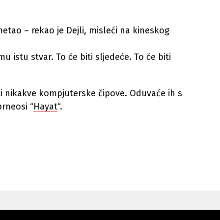
etao – rekao je Dejli, misleći na kineskog
istu stvar. To će biti sljedeće. To će biti
mati nikakve kompjuterske čipove. Oduvaće ih s
prneosi “
Hayat
“.