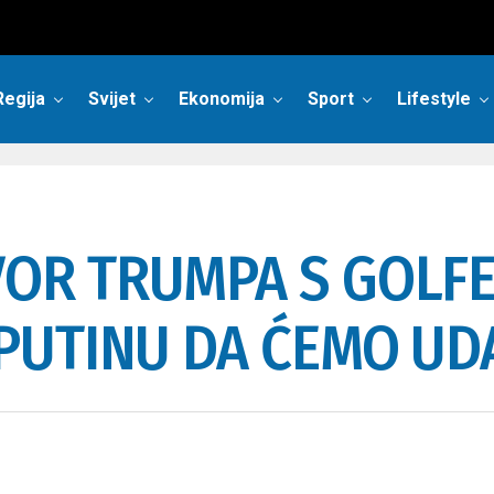
Regija
Svijet
Ekonomija
Sport
Lifestyle
OR TRUMPA S GOLFE
 PUTINU DA ĆEMO UD