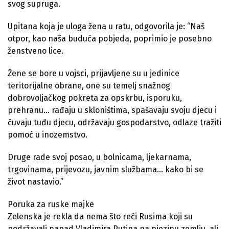
svog supruga.
Upitana koja je uloga žena u ratu, odgovorila je: “Naš
otpor, kao naša buduća pobjeda, poprimio je posebno
ženstveno lice.
Žene se bore u vojsci, prijavljene su u jedinice
teritorijalne obrane, one su temelj snažnog
dobrovoljačkog pokreta za opskrbu, isporuku,
prehranu… rađaju u skloništima, spašavaju svoju djecu i
čuvaju tuđu djecu, održavaju gospodarstvo, odlaze tražiti
pomoć u inozemstvo.
Druge rade svoj posao, u bolnicama, ljekarnama,
trgovinama, prijevozu, javnim službama… kako bi se
život nastavio.”
Poruka za ruske majke
Zelenska je rekla da nema što reći Rusima koji su
podržavali napad Vladimira Putina na njezinu zemlju, ali