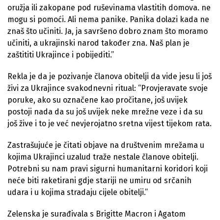
oružja ili zakopane pod ruševinama vlastitih domova. ne
mogu si pomoći. Ali nema panike. Panika dolazi kada ne
znaš što učiniti. Ja, ja savršeno dobro znam što moramo
učiniti, a ukrajinski narod također zna. Naš plan je
zaštititi Ukrajince i pobijediti.”
Rekla je da je pozivanje članova obitelji da vide jesu li još
živi za Ukrajince svakodnevni ritual: “Provjeravate svoje
poruke, ako su označene kao pročitane, još uvijek
postoji nada da su još uvijek neke mrežne veze i da su
još žive i to je već nevjerojatno sretna vijest tijekom rata.
Zastrašujuće je čitati objave na društvenim mrežama u
kojima Ukrajinci uzalud traže nestale članove obitelji.
Potrebni su nam pravi sigurni humanitarni koridori koji
neće biti raketirani gdje stariji ne umiru od srčanih
udara i u kojima stradaju cijele obitelji.”
Zelenska je surađivala s Brigitte Macron i Agatom