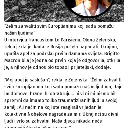
“Želim zahvaliti svim Europljanima koji sada pomažu
našim ljudima”
U intervjuu francuskom Le Parisienu, Olena Zelenska,
rekla je da je, kada je Rusija počela napadati Ukrajinu,
uputila apel za podršku prvim damama svijeta. Brigitte
Macron bila je jedna od prvih koja je odgovorila, otkrila
je, a njihov je odnos bio topao i prijateljski, dodaje.
“Moj apel je saslušan”, rekla je Zelenska. “Želim zahvaliti
svim Europljanima koji sada pomažu našim ljudima, daju
im domove, hrane ih, ohrabruju… ni vi ni mi nismo bili
spremni da imamo toliko traumatiziranih ljudi u svojoj
zemlji. Ali način na koji ste reagirali vrijedan je
kolektivne Nobelove nagrade za mir. Ukrajinci su divni
ljudi i vrlo su zahvalni. Naša djeca nikada neće
zaboraviti što ste učinili za nas.”