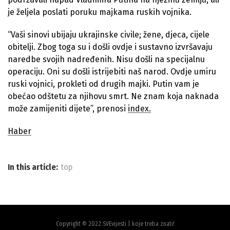
je željela poslati poruku majkama ruskih vojnika.
“Vaši sinovi ubijaju ukrajinske civile; žene, djeca, cijele
obitelji. Zbog toga su i došli ovdje i sustavno izvršavaju
naredbe svojih nadređenih. Nisu došli na specijalnu
operaciju. Oni su došli istrijebiti naš narod. Ovdje umiru
ruski vojnici, prokleti od drugih majki. Putin vam je
obećao odštetu za njihovu smrt. Ne znam koja naknada
može zamijeniti dijete”, prenosi
index.
Haber
In this article:
top
Copyright © 2022 SVEvijesti | koje treba znati!