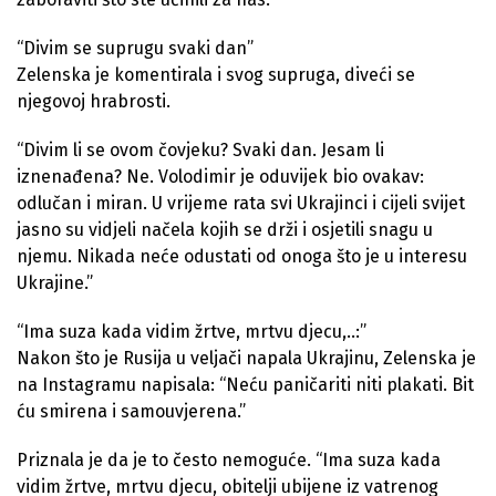
“Divim se suprugu svaki dan”
Zelenska je komentirala i svog supruga, diveći se
njegovoj hrabrosti.
“Divim li se ovom čovjeku? Svaki dan. Jesam li
iznenađena? Ne. Volodimir je oduvijek bio ovakav:
odlučan i miran. U vrijeme rata svi Ukrajinci i cijeli svijet
jasno su vidjeli načela kojih se drži i osjetili snagu u
njemu. Nikada neće odustati od onoga što je u interesu
Ukrajine.”
“Ima suza kada vidim žrtve, mrtvu djecu,..:”
Nakon što je Rusija u veljači napala Ukrajinu, Zelenska je
na Instagramu napisala: “Neću paničariti niti plakati. Bit
ću smirena i samouvjerena.”
Priznala je da je to često nemoguće. “Ima suza kada
vidim žrtve, mrtvu djecu, obitelji ubijene iz vatrenog