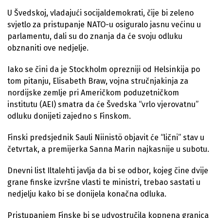
U Švedskoj, vladajući socijaldemokrati, čije bi zeleno
svjetlo za pristupanje NATO-u osiguralo jasnu većinu u
parlamentu, dali su do znanja da će svoju odluku
obznaniti ove nedjelje.
Iako se čini da je Stockholm oprezniji od Helsinkija po
tom pitanju, Elisabeth Braw, vojna stručnjakinja za
nordijske zemlje pri Američkom poduzetničkom
institutu (AEI) smatra da će Švedska “vrlo vjerovatnu”
odluku donijeti zajedno s Finskom.
Finski predsjednik Sauli Niinistö objavit će “lični” stav u
četvrtak, a premijerka Sanna Marin najkasnije u subotu.
Dnevni list Iltalehti javlja da bi se odbor, kojeg čine dvije
grane finske izvršne vlasti te ministri, trebao sastati u
nedjelju kako bi se donijela konačna odluka.
Pristupanjem Finske bi se udvostručila kopnena granica