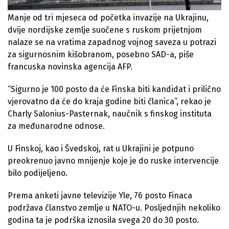
Manje od tri mjeseca od početka invazije na Ukrajinu,
dvije nordijske zemlje suočene s ruskom prijetnjom
nalaze se na vratima zapadnog vojnog saveza u potrazi
za sigurnosnim kišobranom, posebno SAD-a, piše
francuska novinska agencija AFP.
“Sigurno je 100 posto da će Finska biti kandidat i prilično
vjerovatno da će do kraja godine biti članica”, rekao je
Charly Salonius-Pasternak, naučnik s finskog instituta
za međunarodne odnose.
U Finskoj, kao i Švedskoj, rat u Ukrajini je potpuno
preokrenuo javno mnijenje koje je do ruske intervencije
bilo podijeljeno.
Prema anketi javne televizije Yle, 76 posto Finaca
podržava članstvo zemlje u NATO-u. Posljednjih nekoliko
godina ta je podrška iznosila svega 20 do 30 posto.