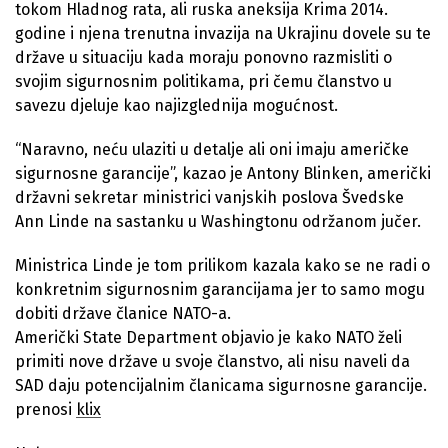
tokom Hladnog rata, ali ruska aneksija Krima 2014.
godine i njena trenutna invazija na Ukrajinu dovele su te
države u situaciju kada moraju ponovno razmisliti o
svojim sigurnosnim politikama, pri čemu članstvo u
savezu djeluje kao najizglednija mogućnost.
“Naravno, neću ulaziti u detalje ali oni imaju američke
sigurnosne garancije”, kazao je Antony Blinken, američki
državni sekretar ministrici vanjskih poslova Švedske
Ann Linde na sastanku u Washingtonu održanom jučer.
Ministrica Linde je tom prilikom kazala kako se ne radi o
konkretnim sigurnosnim garancijama jer to samo mogu
dobiti države članice NATO-a.
Američki State Department objavio je kako NATO želi
primiti nove države u svoje članstvo, ali nisu naveli da
SAD daju potencijalnim članicama sigurnosne garancije.
prenosi
klix