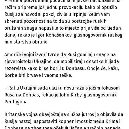
– Prema potvrđenim podacima, kijevski nacionalistički
režim priprema još jednu provokaciju kako bi optužio
Rusiju za navodni pokolj civila u Irpinju. Želim vam
skrenuti pozornost na to da su postrojbe ruskih
oružanih snaga napustile to mjesto prije više od tjedan
dana, rekao je Igor Konašenkov, glasnogovornik ruskog
ministarstva obrane.
Američki vojni izvori tvrde da Rusi gomilaju snage na
sjeveroistoku Ukrajine, da mobiliziraju desetke hiljada
rezervista kako bi se borili u Donbasu. Ondje će, kažu,
borbe biti krvave i veoma teške.
– Rat u Ukrajini sada ulazi u novu fazu s jačim fokusom
Rusa na Donbas, rekao je John Kirby, glasnogovornik
Pentagona.
Britanska vojna obavještajna služba jutros je objavila da
Rusija nastoji uspostaviti kopneni most između Krima i
Donbasa pa zbog toga očekuju jačanje zračnih napada