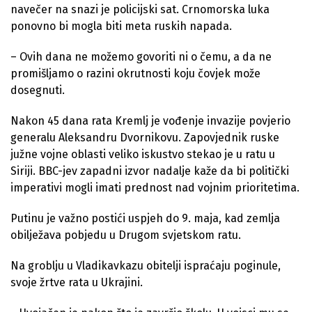
navečer na snazi je policijski sat. Crnomorska luka
ponovno bi mogla biti meta ruskih napada.
– Ovih dana ne možemo govoriti ni o čemu, a da ne
promišljamo o razini okrutnosti koju čovjek može
dosegnuti.
Nakon 45 dana rata Kremlj je vođenje invazije povjerio
generalu Aleksandru Dvornikovu. Zapovjednik ruske
južne vojne oblasti veliko iskustvo stekao je u ratu u
Siriji. BBC-jev zapadni izvor nadalje kaže da bi politički
imperativi mogli imati prednost nad vojnim prioritetima.
Putinu je važno postići uspjeh do 9. maja, kad zemlja
obilježava pobjedu u Drugom svjetskom ratu.
Na groblju u Vladikavkazu obitelji ispraćaju poginule,
svoje žrtve rata u Ukrajini.