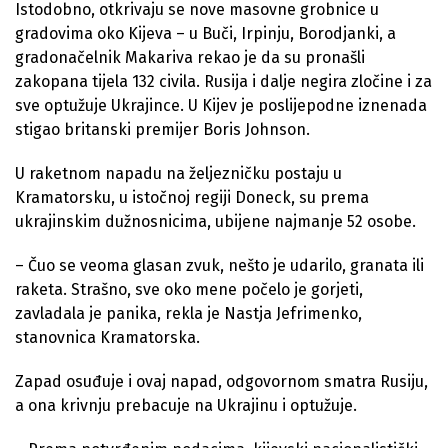
Istodobno, otkrivaju se nove masovne grobnice u
gradovima oko Kijeva – u Buči, Irpinju, Borodjanki, a
gradonačelnik Makariva rekao je da su pronašli
zakopana tijela 132 civila. Rusija i dalje negira zločine i za
sve optužuje Ukrajince. U Kijev je poslijepodne iznenada
stigao britanski premijer Boris Johnson.
U raketnom napadu na željezničku postaju u
Kramatorsku, u istočnoj regiji Doneck, su prema
ukrajinskim dužnosnicima, ubijene najmanje 52 osobe.
– Čuo se veoma glasan zvuk, nešto je udarilo, granata ili
raketa. Strašno, sve oko mene počelo je gorjeti,
zavladala je panika, rekla je Nastja Jefrimenko,
stanovnica Kramatorska.
Zapad osuđuje i ovaj napad, odgovornom smatra Rusiju,
a ona krivnju prebacuje na Ukrajinu i optužuje.