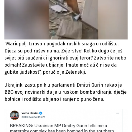
“Mariupolj. Izravan pogodak ruskih snaga u rodilište.
Djeca su pod ruševinama. Zvjerstvo! Koliko dugo će još
svijet biti suučenik i ignorirati ovaj teror? Zatvorite nebo
odmah! Zaustavite ubijanje! Imate moć ali čini se da
gubite ljudskost”, poručio je Zelenskij.
Ukrajinki zastupnik u parlamenti Dmitri Gurin rekao je
BBC-evoj novinarki da je u ruskom bombardiranju dječje
bolnice i rodilišta ubijeno i ranjeno puno žena.