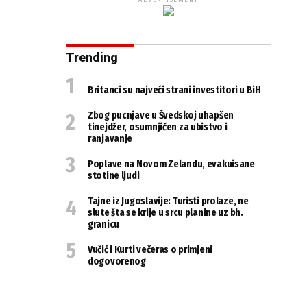
ADVERTISEMENT
Trending
Britanci su najveći strani investitori u BiH
Zbog pucnjave u Švedskoj uhapšen
tinejdžer, osumnjičen za ubistvo i
ranjavanje
Poplave na Novom Zelandu, evakuisane
stotine ljudi
Tajne iz Jugoslavije: Turisti prolaze, ne
slute šta se krije u srcu planine uz bh.
granicu
Vučić i Kurti večeras o primjeni
dogovorenog