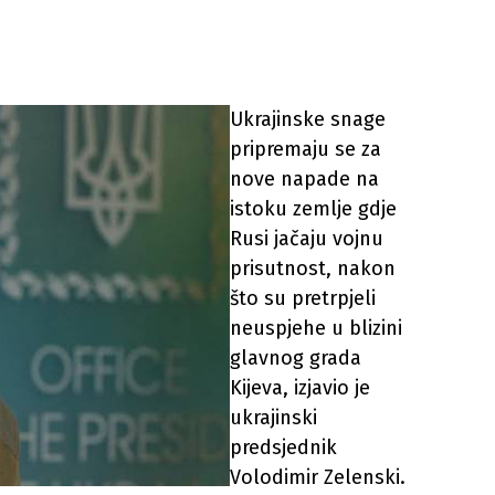
Ukrajinske snage
pripremaju se za
nove napade na
istoku zemlje gdje
Rusi jačaju vojnu
prisutnost, nakon
što su pretrpjeli
neuspjehe u blizini
glavnog grada
Kijeva, izjavio je
ukrajinski
predsjednik
Volodimir Zelenski.