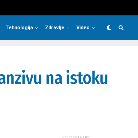
Tehnologija
Zdravlje
Video
anzivu na istoku