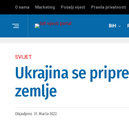
O nama
Marketing
Pošalji vijest
Pravila privatnosti
BiH
SVIJET
Ukrajina se pripr
zemlje
Objavljeno
31. Marta 2022.