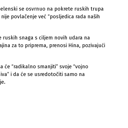
elenski se osvrnuo na pokrete ruskih trupa
to nije povlačenje već “posljedica rada naših
e ruskih snaga s ciljem novih udara na
ina za to priprema, prenosi Hina, pozivajući
a će “radikalno smanjiti” svoje “vojno
hiva” i da će se usredotočiti samo na
je.