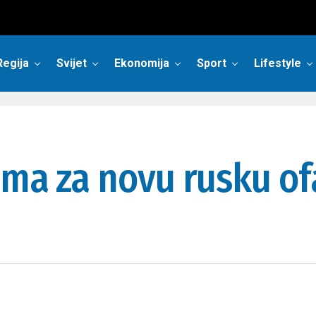
Regija
Svijet
Ekonomija
Sport
Lifestyle
ema za novu rusku of