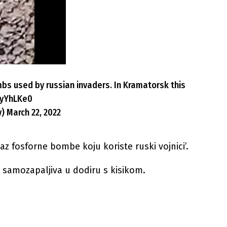
s used by russian invaders. In Kramatorsk this
JyYhLKe0
y)
March 22, 2022
az fosforne bombe koju koriste ruski vojnici’.
 je samozapaljiva u dodiru s kisikom.