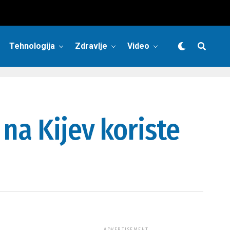
Tehnologija
Zdravlje
Video
na Kijev koriste