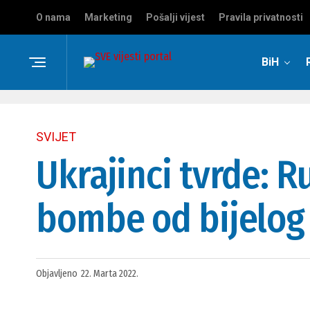
O nama
Marketing
Pošalji vijest
Pravila privatnosti
BiH
SVIJET
Ukrajinci tvrde: 
bombe od bijelog 
Objavljeno
22. Marta 2022.