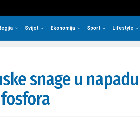
Regija
Svijet
Ekonomija
Sport
Lifestyle
Ruske snage u napadu 
fosfora