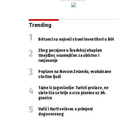
ADVERTISEMENT
Trending
Britanci su najveći strani investitori u BiH
Zbog pucnjave u Švedskoj uhapšen
tinejdžer, osumnjičen za ubistvo i
ranjavanje
Poplave na Novom Zelandu, evakuisane
stotine ljudi
Tajne iz Jugoslavije: Turisti prolaze, ne
slute šta se krije u srcu planine uz bh.
granicu
Vučić i Kurti večeras o primjeni
dogovorenog