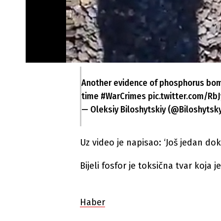
Another evidence of phosphorus bomb
time
#WarCrimes
pic.twitter.com/Rb
— Oleksiy Biloshytskiy (@Biloshytsk
Uz video je napisao: ‘Još jedan dok
Bijeli fosfor je toksična tvar koja
Haber