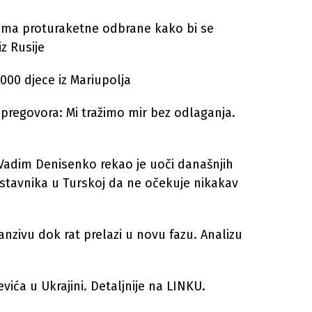
ema proturaketne odbrane kako bi se
z Rusije
2000 djece iz Mariupolja
 pregovora: Mi tražimo mir bez odlaganja.
k Vadim Denisenko rekao je uoči današnjih
dstavnika u Turskoj da ne očekuje nikakav
anzivu dok rat prelazi u novu fazu. Analizu
vića u Ukrajini. Detaljnije na LINKU.