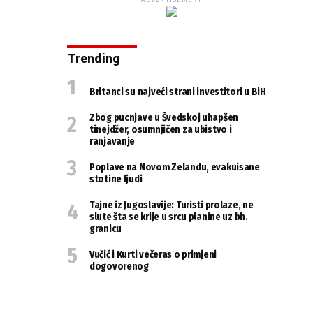
ADVERTISEMENT
Trending
Britanci su najveći strani investitori u BiH
Zbog pucnjave u Švedskoj uhapšen
tinejdžer, osumnjičen za ubistvo i
ranjavanje
Poplave na Novom Zelandu, evakuisane
stotine ljudi
Tajne iz Jugoslavije: Turisti prolaze, ne
slute šta se krije u srcu planine uz bh.
granicu
Vučić i Kurti večeras o primjeni
dogovorenog