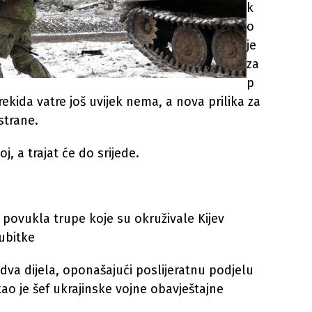
k
o
je
za
p
rekida vatre još uvijek nema, a nova prilika za
strane.
, a trajat će do srijede.
a povukla trupe koje su okruživale Kijev
ubitke
a dva dijela, oponašajući poslijeratnu podjelu
kao je šef ukrajinske vojne obavještajne