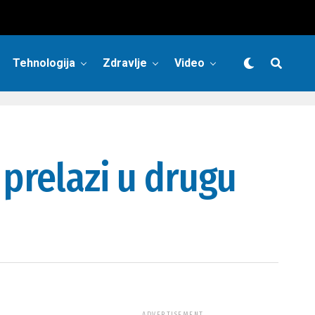
Tehnologija
Zdravlje
Video
 prelazi u drugu