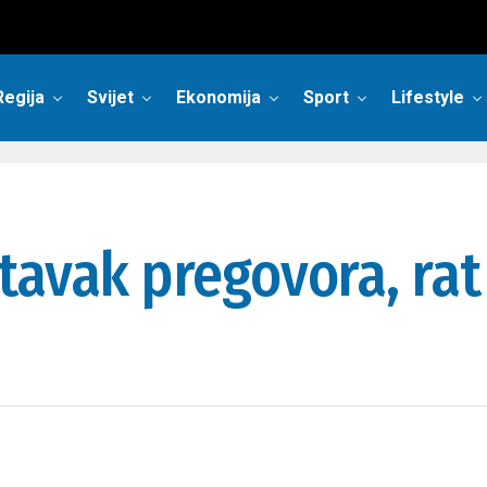
Regija
Svijet
Ekonomija
Sport
Lifestyle
tavak pregovora, rat