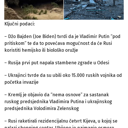
Ključni podaci:
– Džo Bajden (Joe Biden) tvrdi da je Vladimir Putin “pod
pritiskom” te da to povećava mogućnost da će Rusi
koristiti hemijsko ili biološko oružje
– Rusija prvi put napala stambene zgrade u Odesi
– Ukrajinci tvrde da su ubili oko 15.000 ruskih vojnika od
početka invazije
– Kremlj je objavio da “nema osnove” za sastanak
ruskog predsjednika Vladimira Putina i ukrajinskog
predsjednika Volodimira Zelenskog
– Rusi raketirali rezidencijalnu četvrt Kijeva, u kojoj se
nalazi shopping centar. Ubijeno je najmanje osmero