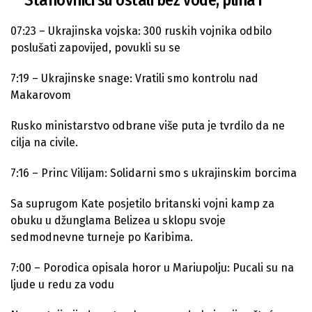
07:23 – Ukrajinska vojska: 300 ruskih vojnika odbilo
poslušati zapovijed, povukli su se
struje
#UkraineRussiaWar
#BREAKING
7:19 – Ukrajinske snage: Vratili smo kontrolu nad
pic.twitter.com/IXoaEvMQcT
Makarovom
— Dnevni avaz (@DnevniAvaz)
March
21, 2022
Rusko ministarstvo odbrane više puta je tvrdilo da ne
cilja na civile.
7:16 – Princ Vilijam: Solidarni smo s ukrajinskim borcima
Sa suprugom Kate posjetilo britanski vojni kamp za
obuku u džunglama Belizea u sklopu svoje
sedmodnevne turneje po Karibima.
7:00 – Porodica opisala horor u Mariupolju: Pucali su na
ljude u redu za vodu