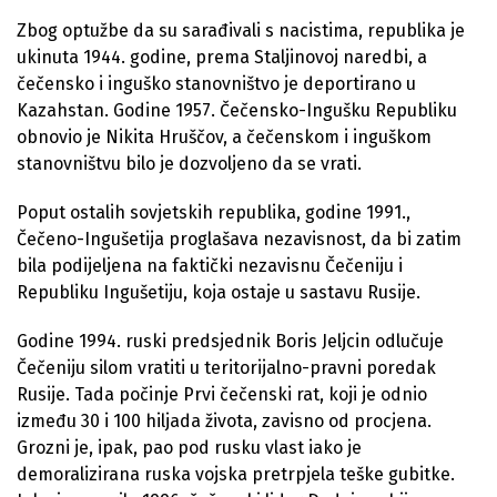
Zbog optužbe da su sarađivali s nacistima, republika je
ukinuta 1944. godine, prema Staljinovoj naredbi, a
čečensko i inguško stanovništvo je deportirano u
Kazahstan. Godine 1957. Čečensko-Ingušku Republiku
obnovio je Nikita Hruščov, a čečenskom i inguškom
stanovništvu bilo je dozvoljeno da se vrati.
Poput ostalih sovjetskih republika, godine 1991.,
Čečeno-Ingušetija proglašava nezavisnost, da bi zatim
bila podijeljena na faktički nezavisnu Čečeniju i
Republiku Ingušetiju, koja ostaje u sastavu Rusije.
Godine 1994. ruski predsjednik Boris Jeljcin odlučuje
Čečeniju silom vratiti u teritorijalno-pravni poredak
Rusije. Tada počinje Prvi čečenski rat, koji je odnio
između 30 i 100 hiljada života, zavisno od procjena.
Grozni je, ipak, pao pod rusku vlast iako je
demoralizirana ruska vojska pretrpjela teške gubitke.