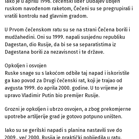
Iako je u aprilu 1996. čečenski lider Dudajev ubijen
ruskom navođenom raketom, Čečeni su se pregrupirali i
vratili kontrolu nad glavnim gradom.
U Prvom čečenskom ratu su se na strani Čečena borili i
mudžahedini. Oni su 1999. napali susjednu republiku
Dagestan, dio Rusije, da bi se sa separatistima iz
Dagestana borili za nezavisnost i te države.
Opkoljen i osvojen
Ruske snage su s lakoćom odbile taj napad i iskoristile
ga kao povod za Drugi čečenski rat, koji je trajao od
avgusta 1999. do aprila 2000. godine. U to vrijeme je
upravo Vladimir Putin bio premijer Rusije.
Grozni je opkoljen i ubrzo osvojen, a zbog prekomjerne
upotrebe artiljerije grad je gotovo potpuno uništen.
Iako su se gerilski napadi s planina nastavili sve do
2009., već 2000. Rusija je praktički pobijedila u ratu.