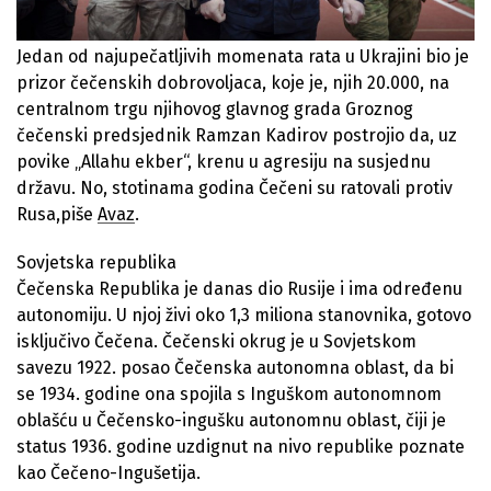
Jedan od najupečatljivih momenata rata u Ukrajini bio je
prizor čečenskih dobrovoljaca, koje je, njih 20.000, na
centralnom trgu njihovog glavnog grada Groznog
čečenski predsjednik Ramzan Kadirov postrojio da, uz
povike „Allahu ekber“, krenu u agresiju na susjednu
državu. No, stotinama godina Čečeni su ratovali protiv
Rusa,piše
Avaz
.
Sovjetska republika
Čečenska Republika je danas dio Rusije i ima određenu
autonomiju. U njoj živi oko 1,3 miliona stanovnika, gotovo
isključivo Čečena. Čečenski okrug je u Sovjetskom
savezu 1922. posao Čečenska autonomna oblast, da bi
se 1934. godine ona spojila s Inguškom autonomnom
oblašću u Čečensko-ingušku autonomnu oblast, čiji je
status 1936. godine uzdignut na nivo republike poznate
kao Čečeno-Ingušetija.