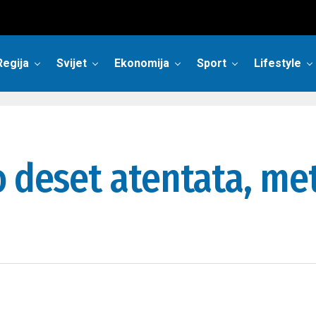
Regija
Svijet
Ekonomija
Sport
Lifestyle
o deset atentata, me