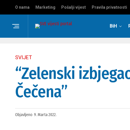
O nama
Marketing
Pošalji vijest
Pravila privatnosti
BiH
SVIJET
“Zelenski izbjega
Čečena”
Objavljeno
9. Marta 2022.