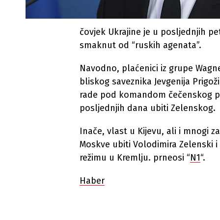
čovjek Ukrajine je u posljednjih 
smaknut od “ruskih agenata”.
Navodno, plaćenici iz grupe Wagne
bliskog saveznika Jevgenija Prigož
rade pod komandom čečenskog pr
posljednjih dana ubiti Zelenskog.
Inače, vlast u Kijevu, ali i mnogi za
Moskve ubiti Volodimira Zelenski 
režimu u Kremlju. prneosi “
N1
“.
Haber