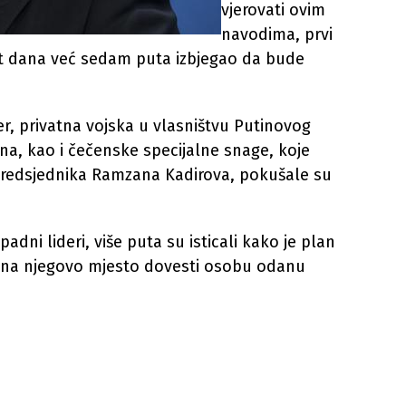
vjerovati ovim
navodima, prvi
pet dana već sedam puta izbjegao da bude
r, privatna vojska u vlasništvu Putinovog
ina, kao i čečenske specijalne snage, koje
edsjednika Ramzana Kadirova, pokušale su
padni lideri, više puta su isticali kako je plan
i na njegovo mjesto dovesti osobu odanu