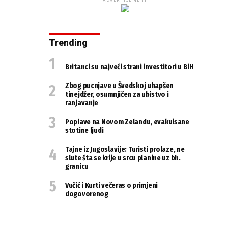
ADVERTISEMENT
Trending
Britanci su najveći strani investitori u BiH
Zbog pucnjave u Švedskoj uhapšen
tinejdžer, osumnjičen za ubistvo i
ranjavanje
Poplave na Novom Zelandu, evakuisane
stotine ljudi
Tajne iz Jugoslavije: Turisti prolaze, ne
slute šta se krije u srcu planine uz bh.
granicu
Vučić i Kurti večeras o primjeni
dogovorenog