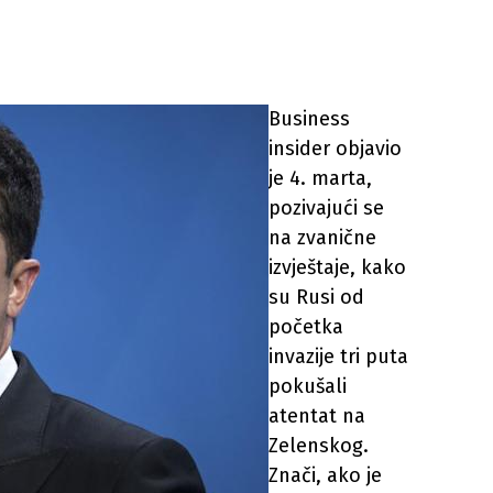
Business
insider objavio
je 4. marta,
pozivajući se
na zvanične
izvještaje, kako
su Rusi od
početka
invazije tri puta
pokušali
atentat na
Zelenskog.
Znači, ako je