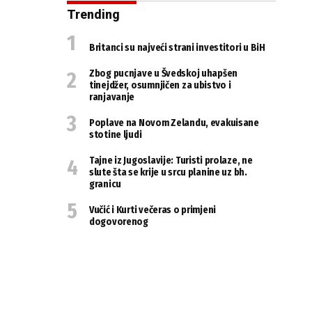
Trending
Britanci su najveći strani investitori u BiH
Zbog pucnjave u Švedskoj uhapšen
tinejdžer, osumnjičen za ubistvo i
ranjavanje
Poplave na Novom Zelandu, evakuisane
stotine ljudi
Tajne iz Jugoslavije: Turisti prolaze, ne
slute šta se krije u srcu planine uz bh.
granicu
Vučić i Kurti večeras o primjeni
dogovorenog