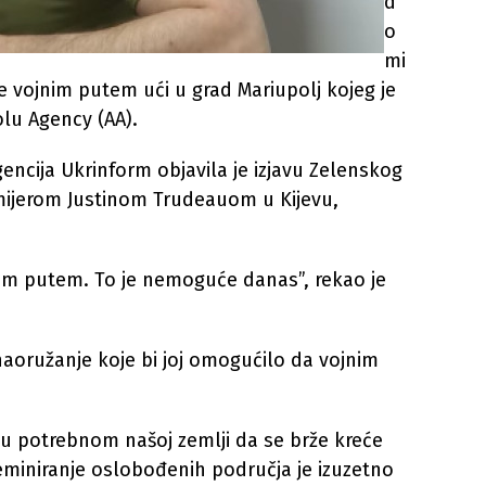
d
o
mi
će vojnim putem ući u grad Mariupolj kojeg je
olu Agency (AA).
encija Ukrinform objavila je izjavu Zelenskog
ijerom Justinom Trudeauom u Kijevu,
nim putem. To je nemoguće danas”, rekao je
aoružanje koje bi joj omogućilo da vojnim
ju potrebnom našoj zemlji da se brže kreće
miniranje oslobođenih područja je izuzetno