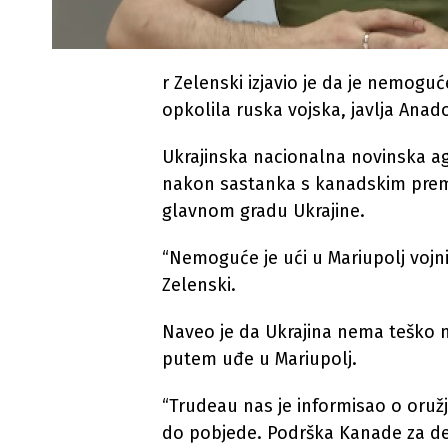
r Zelenski izjavio je da je nemogu
opkolila ruska vojska, javlja Anad
Ukrajinska nacionalna novinska ag
nakon sastanka s kanadskim prem
glavnom gradu Ukrajine.
“Nemoguće je ući u Mariupolj voj
Zelenski.
Naveo je da Ukrajina nema teško n
putem uđe u Mariupolj.
“Trudeau nas je informisao o oruž
do pobjede. Podrška Kanade za de