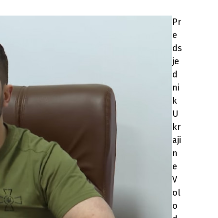
Pr
e
ds
je
d
ni
k
U
kr
aji
n
e
V
ol
o