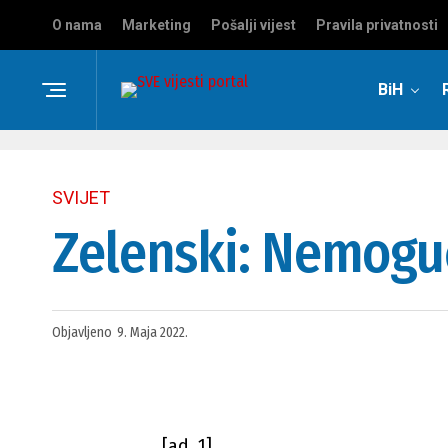
O nama
Marketing
Pošalji vijest
Pravila privatnosti
BiH
SVIJET
Zelenski: Nemoguć
Objavljeno
9. Maja 2022.
[ad_1]