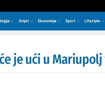
Regija
Svijet
Ekonomija
Sport
Lifestyle
e je ući u Mariupol