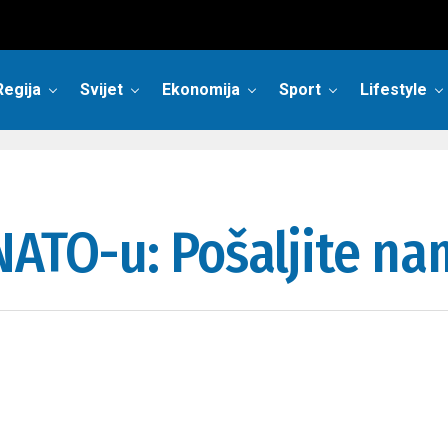
Regija
Svijet
Ekonomija
Sport
Lifestyle
NATO-u: Pošaljite na