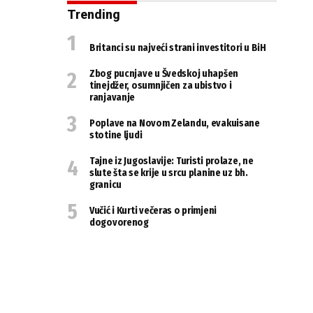
Trending
Britanci su najveći strani investitori u BiH
Zbog pucnjave u Švedskoj uhapšen
tinejdžer, osumnjičen za ubistvo i
ranjavanje
Poplave na Novom Zelandu, evakuisane
stotine ljudi
Tajne iz Jugoslavije: Turisti prolaze, ne
slute šta se krije u srcu planine uz bh.
granicu
Vučić i Kurti večeras o primjeni
dogovorenog