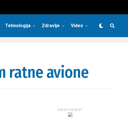
Tehnologija
Zdravlje
Video
m ratne avione
ADVERTISEMENT