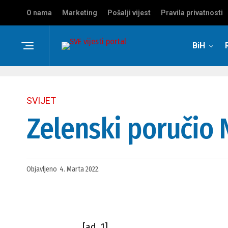
O nama
Marketing
Pošalji vijest
Pravila privatnosti
BiH
SVIJET
Zelenski poručio 
Objavljeno
4. Marta 2022.
[ad_1]