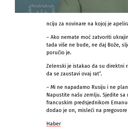
nciju za novinare na kojoj je apel
– Ako nemate moć zatvoriti ukraji
tada više ne bude, ne daj Bože, slje
poručio je.
Zelenski je istakao da su direktni
da se zaustavi ovaj rat”.
– Mi ne napadamo Rusiju i ne pla
Napustite našu zemlju. Sjedite s
francuskim predsjednikom Eman
dodao je on, misleći na pregovor
Haber