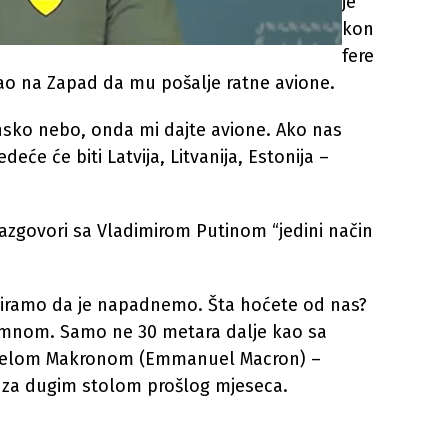
je
kon
fere
irao na Zapad da mu pošalje ratne avione.
nsko nebo, onda mi dajte avione. Ako nas
deće će biti Latvija, Litvanija, Estonija –
 razgovori sa Vladimirom Putinom “jedini način
niramo da je napadnemo. Šta hoćete od nas?
a mnom. Samo ne 30 metara dalje kao sa
uelom Makronom (Emmanuel Macron) –
e za dugim stolom prošlog mjeseca.