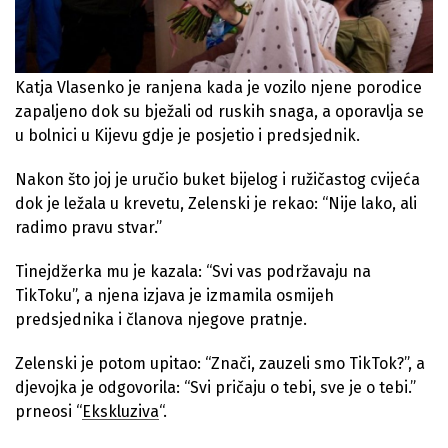
Katja Vlasenko je ranjena kada je vozilo njene porodice
zapaljeno dok su bježali od ruskih snaga, a oporavlja se
u bolnici u Kijevu gdje je posjetio i predsjednik.
Nakon što joj je uručio buket bijelog i ružičastog cvijeća
dok je ležala u krevetu, Zelenski je rekao: “Nije lako, ali
radimo pravu stvar.”
Tinejdžerka mu je kazala: “Svi vas podržavaju na
TikToku”, a njena izjava je izmamila osmijeh
predsjednika i članova njegove pratnje.
Zelenski je potom upitao: “Znači, zauzeli smo TikTok?”, a
djevojka je odgovorila: “Svi pričaju o tebi, sve je o tebi.”
prneosi “
Ekskluziva
“.