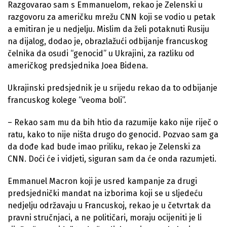
Razgovarao sam s Emmanuelom, rekao je Zelenski u
razgovoru za američku mrežu CNN koji se vodio u petak
a emitiran je u nedjelju. Mislim da želi potaknuti Rusiju
na dijalog, dodao je, obrazlažući odbijanje francuskog
čelnika da osudi “genocid” u Ukrajini, za razliku od
američkog predsjednika Joea Bidena.
Ukrajinski predsjednik je u srijedu rekao da to odbijanje
francuskog kolege “veoma boli”.
– Rekao sam mu da bih htio da razumije kako nije riječ o
ratu, kako to nije ništa drugo do genocid. Pozvao sam ga
da dođe kad bude imao priliku, rekao je Zelenski za
CNN. Doći će i vidjeti, siguran sam da će onda razumjeti.
Emmanuel Macron koji je usred kampanje za drugi
predsjednički mandat na izborima koji se u sljedeću
nedjelju održavaju u Francuskoj, rekao je u četvrtak da
pravni stručnjaci, a ne političari, moraju ocijeniti je li