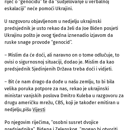
riječ o “genocidu” te da “sudjelovanje u verbalnoj
eskalaciji” neće pomoći Ukrajini.
U razgovoru objavljenom u nedjelju ukrajinski
predsjednik je usto rekao da želi da Joe Biden posjeti
Ukrajinu pošto je ovog tjedna iznenadio izjavom da
ruske snage provode “genocid”.
– Mislim da će doći, ali naravno on o tome odlučuje, to
ovisi o sigurnosnoj situaciji, dodao je. Mislim da kao
predsjednik Sjedinjenih Država treba doći i vidjeti.
– Bit će nam drago da dođe u našu zemlju, to bi bila
velika poruka potpore za nas, rekao je ukrajinski
ministar vanjskih poslova Dmitro Kuleba u razgovoru za
drugu američku mrežu, CBS, koji je također emitiran u
nedjelju,pišu
Vijesti
Po njegovim riječima, “osobni susret dvojice
predsjednika”, Bidena i Zelenskog, “mogao bi otvoriti