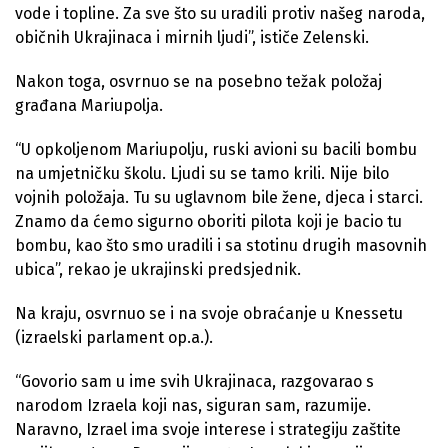
vode i topline. Za sve što su uradili protiv našeg naroda,
običnih Ukrajinaca i mirnih ljudi”, ističe Zelenski.
Nakon toga, osvrnuo se na posebno težak položaj
građana Mariupolja.
“U opkoljenom Mariupolju, ruski avioni su bacili bombu
na umjetničku školu. Ljudi su se tamo krili. Nije bilo
vojnih položaja. Tu su uglavnom bile žene, djeca i starci.
Znamo da ćemo sigurno oboriti pilota koji je bacio tu
bombu, kao što smo uradili i sa stotinu drugih masovnih
ubica”, rekao je ukrajinski predsjednik.
Na kraju, osvrnuo se i na svoje obraćanje u Knessetu
(izraelski parlament op.a.).
“Govorio sam u ime svih Ukrajinaca, razgovarao s
narodom Izraela koji nas, siguran sam, razumije.
Naravno, Izrael ima svoje interese i strategiju zaštite