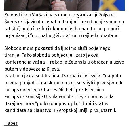
Zelenski je u Varšavi na skupu u organizaciji Poljske i
Švedske izjavio da se rat u Ukrajini “ne odlučuje samo na
ratištu”, nego i u sferi ekonomije, humanitarne pomoći i
organizaciji “normalnog života” za ukrajinske građane.
Sloboda mora pokazati da ljudima služi bolje nego
tiranija. Tako sloboda pobjeđuje i zato je ova
konferencija važna – rekao je Zelenski u obraćanju uživo
putem videoveze iz Kijeva.
Istaknuo je da su Ukrajina, Evropa i cijeli svijet “na putu
prema pobjedi” i na skupu na koji su stigli i predsjednik
Evropskog vijeća Charles Michel i predsjednica
Evropske komisije Ursula von der Leyen ponovio da
Ukrajina mora “po brzom postupku” dobiti status
kandidata za članstvo u Evropskoj uniji, piše
Jutarnji
.
Haber