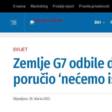
O nama
Marketing
Pošalji vijest
Pravila privatnosti
BiH
SVIJET
Zemlje G7 odbile 
poručio ‘nećemo i
Objavljeno
28. Marta 2022.