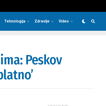
Tehnologija
Zdravlje
Video
jima: Peskov
platno’