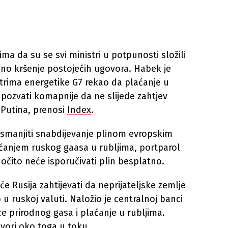
ma da su se svi ministri u potpunosti složili
asno kršenje postojećih ugovora. Habek je
trima energetike G7 rekao da plaćanje u
e pozvati komapnije da ne slijede zahtjev
 Putina, prenosi
Index
.
a smanjiti snabdijevanje plinom evropskim
ćanjem ruskog gaasa u rubljima, portparol
 očito neće isporučivati plin besplatno.
će Rusija zahtijevati da neprijateljske zemlje
u ruskoj valuti. Naložio je centralnoj banci
e prirodnog gasa i plaćanje u rubljima.
vori oko toga u toku.