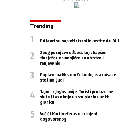
ADVERTISEMENT
Trending
Britanci su najveći strani investitori u BiH
Zbog pucnjave u Švedskoj uhapšen
tinejdžer, osumnjičen za ubistvo i
ranjavanje
Poplave na Novom Zelandu, evakuisane
stotine ljudi
Tajne iz Jugoslavije: Turisti prolaze, ne
slute šta se krije u srcu planine uz bh.
granicu
Vučić i Kurti večeras o primjeni
dogovorenog