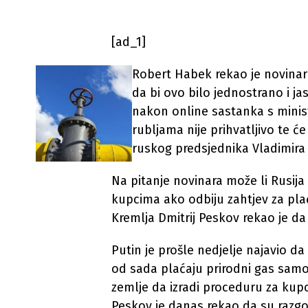
[ad_1]
Robert Habek rekao je novinari
da bi ovo bilo jednostrano i j
nakon online sastanka s minis
rubljama nije prihvatljivo te ć
ruskog predsjednika Vladimira
Na pitanje novinara može li Rusij
kupcima ako odbiju zahtjev za pla
Kremlja Dmitrij Peskov rekao je da
Putin je prošle nedjelje najavio da 
od sada plaćaju prirodni gas samo 
zemlje da izradi proceduru za kupc
Peskov je danas rekao da su razgo