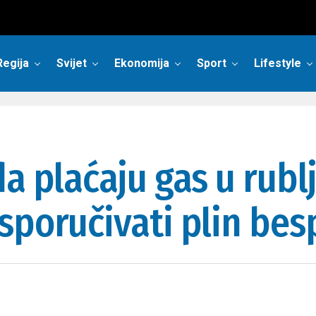
Regija
Svijet
Ekonomija
Sport
Lifestyle
da plaćaju gas u rubl
sporučivati plin bes