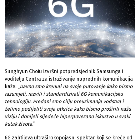
Sunghyun Choiu izvršni potpredsjednik Samsunga i
voditelju Centra za istraživanje naprednih komunikacija
kaže: „
Davno smo krenuli na svoje putovanje kako bismo
razumjeli, razvili i standardizirali 6G komunikacijsku
tehnologiju. Predani smo cilju preuzimanja vodstva i
želimo podijeliti svoja otkrića kako bismo proširili našu
viziju i donijeli sljedeće hiperpovezano iskustvo u svaki
kutak života
.”
6G zahtijeva ultraširokopojasni spektar koji se kreće od