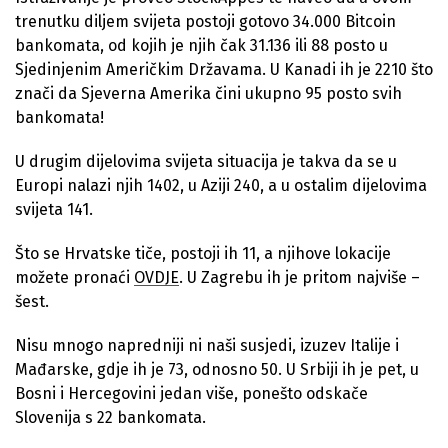
trenutku diljem svijeta postoji gotovo 34.000 Bitcoin
bankomata, od kojih je njih čak 31.136 ili 88 posto u
Sjedinjenim Američkim Državama. U Kanadi ih je 2210 što
znači da Sjeverna Amerika čini ukupno 95 posto svih
bankomata!
U drugim dijelovima svijeta situacija je takva da se u
Europi nalazi njih 1402, u Aziji 240, a u ostalim dijelovima
svijeta 141.
Što se Hrvatske tiče, postoji ih 11, a njihove lokacije
možete pronaći
OVDJE
. U Zagrebu ih je pritom najviše –
šest.
Nisu mnogo napredniji ni naši susjedi, izuzev Italije i
Mađarske, gdje ih je 73, odnosno 50. U Srbiji ih je pet, u
Bosni i Hercegovini jedan više, ponešto odskače
Slovenija s 22 bankomata.