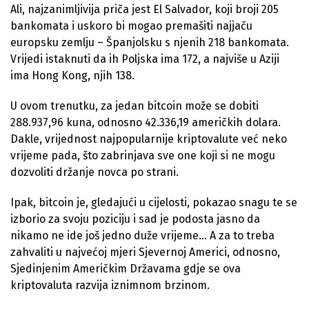
Ali, najzanimljivija priča jest El Salvador, koji broji 205
bankomata i uskoro bi mogao premašiti najjaču
europsku zemlju – Španjolsku s njenih 218 bankomata.
Vrijedi istaknuti da ih Poljska ima 172, a najviše u Aziji
ima Hong Kong, njih 138.
U ovom trenutku, za jedan bitcoin može se dobiti
288.937,96 kuna, odnosno 42.336,19 američkih dolara.
Dakle, vrijednost najpopularnije kriptovalute već neko
vrijeme pada, što zabrinjava sve one koji si ne mogu
dozvoliti držanje novca po strani.
Ipak, bitcoin je, gledajući u cijelosti, pokazao snagu te se
izborio za svoju poziciju i sad je podosta jasno da
nikamo ne ide još jedno duže vrijeme… A za to treba
zahvaliti u najvećoj mjeri Sjevernoj Americi, odnosno,
Sjedinjenim Američkim Državama gdje se ova
kriptovaluta razvija iznimnom brzinom.