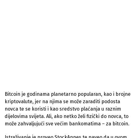
Bitcoin je godinama planetarno popularan, kao i brojne
kriptovalute, jer na njima se može zaraditi podosta
novca te se koristi i kao sredstvo plaćanja u raznim
dijelovima svijeta. Ali, ako netko želi fizički do novca, to
može zahvaljujući sve većim bankomatima – za bitcoin.
Istraživanje je proveo StockAppes te naveo da u ovom