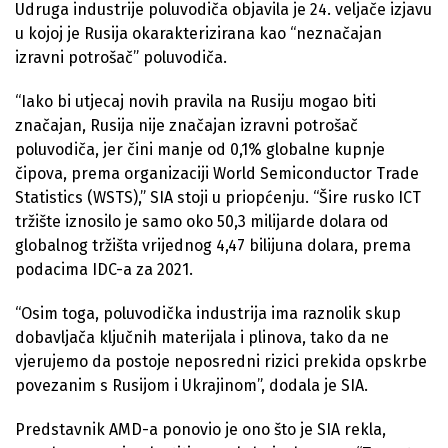
Udruga industrije poluvodiča objavila je 24. veljače izjavu
u kojoj je Rusija okarakterizirana kao “neznačajan
izravni potrošač” poluvodiča.
“Iako bi utjecaj novih pravila na Rusiju mogao biti
značajan, Rusija nije značajan izravni potrošač
poluvodiča, jer čini manje od 0,1% globalne kupnje
čipova, prema organizaciji World Semiconductor Trade
Statistics (WSTS),” SIA stoji u priopćenju. “Šire rusko ICT
tržište iznosilo je samo oko 50,3 milijarde dolara od
globalnog tržišta vrijednog 4,47 bilijuna dolara, prema
podacima IDC-a za 2021.
“Osim toga, poluvodička industrija ima raznolik skup
dobavljača ključnih materijala i plinova, tako da ne
vjerujemo da postoje neposredni rizici prekida opskrbe
povezanim s Rusijom i Ukrajinom”, dodala je SIA.
Predstavnik AMD-a ponovio je ono što je SIA rekla,