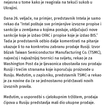
nejasna u tome kako je reagirala na tekući sukob u
Ukrajini.
Dana 26. veljače, na primjer, predstavnik Intela je samo
rekao da “Intel poštuje sve primjenjive izvozne propise i
sankcije u zemljama u kojima posluje, uključujući nove
sankcije koje je izdao OFAC i propise koje je izdao BIS.”
Tada je predstavnik odbio dalje komentirati na pitanje
ukazuje li to na konkretnu zabranu prodaje Rusiji. Izvor
blizak Taiwan Semiconductor Manufacturing Co. (TSMC),
najvećoj i najvažnijoj tvornici na svijetu, rekao je za
Washington Post da je ljevaonica obustavila svu prodaju
Rusiji i trećim stranama koje isporučuju proizvode u
Rusiju. Međutim, u zapisniku, predstavnik TSMC-a rekao
je za novine da će se jednostavno pridržavati novih
izvoznih pravila.
Međutim, u usporedbi s cjelokupnim tržištem, prodaja
čipova u Rusiju predstavlja mali dio ukupne prodaje.