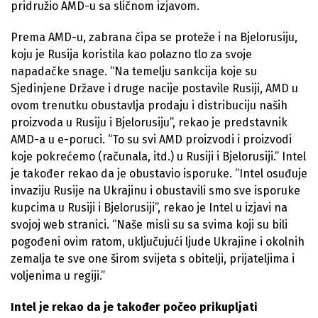
pridružio AMD-u sa sličnom izjavom.
Prema AMD-u, zabrana čipa se proteže i na Bjelorusiju,
koju je Rusija koristila kao polazno tlo za svoje
napadačke snage. “Na temelju sankcija koje su
Sjedinjene Države i druge nacije postavile Rusiji, AMD u
ovom trenutku obustavlja prodaju i distribuciju naših
proizvoda u Rusiju i Bjelorusiju”, rekao je predstavnik
AMD-a u e-poruci. “To su svi AMD proizvodi i proizvodi
koje pokrećemo (računala, itd.) u Rusiji i Bjelorusiji.” Intel
je također rekao da je obustavio isporuke. “Intel osuđuje
invaziju Rusije na Ukrajinu i obustavili smo sve isporuke
kupcima u Rusiji i Bjelorusiji”, rekao je Intel u izjavi na
svojoj web stranici. “Naše misli su sa svima koji su bili
pogođeni ovim ratom, uključujući ljude Ukrajine i okolnih
zemalja te sve one širom svijeta s obitelji, prijateljima i
voljenima u regiji.”
Intel je rekao da je također počeo prikupljati