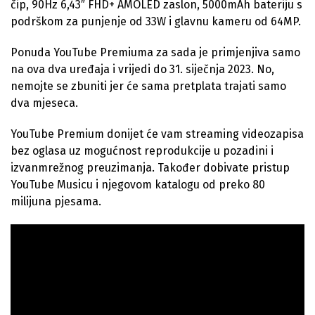
čip, 90Hz 6,43″ FHD+ AMOLED zaslon, 5000mAh bateriju s
podrškom za punjenje od 33W i glavnu kameru od 64MP.
Ponuda YouTube Premiuma za sada je primjenjiva samo
na ova dva uređaja i vrijedi do 31. siječnja 2023. No,
nemojte se zbuniti jer će sama pretplata trajati samo
dva mjeseca.
YouTube Premium donijet će vam streaming videozapisa
bez oglasa uz mogućnost reprodukcije u pozadini i
izvanmrežnog preuzimanja. Također dobivate pristup
YouTube Musicu i njegovom katalogu od preko 80
milijuna pjesama.