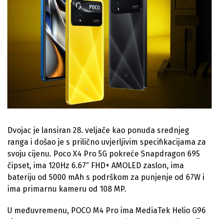
Dvojac je lansiran 28. veljače kao ponuda srednjeg
ranga i došao je s prilično uvjerljivim specifikacijama za
svoju cijenu. Poco X4 Pro 5G pokreće Snapdragon 695
čipset, ima 120Hz 6.67″ FHD+ AMOLED zaslon, ima
bateriju od 5000 mAh s podrškom za punjenje od 67W i
ima primarnu kameru od 108 MP.
U međuvremenu, POCO M4 Pro ima MediaTek Helio G96