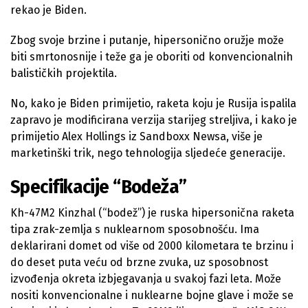
rekao je Biden.
Zbog svoje brzine i putanje, hipersonično oružje može
biti smrtonosnije i teže ga je oboriti od konvencionalnih
balističkih projektila.
No, kako je Biden primijetio, raketa koju je Rusija ispalila
zapravo je modificirana verzija starijeg streljiva, i kako je
primijetio Alex Hollings iz Sandboxx Newsa, više je
marketinški trik, nego tehnologija sljedeće generacije.
Specifikacije “Bodeža”
Kh-47M2 Kinzhal (“bodež”) je ruska hipersonična raketa
tipa zrak-zemlja s nuklearnom sposobnošću. Ima
deklarirani domet od više od 2000 kilometara te brzinu i
do deset puta veću od brzne zvuka, uz sposobnost
izvođenja okreta izbjegavanja u svakoj fazi leta. Može
nositi konvencionalne i nuklearne bojne glave i može se