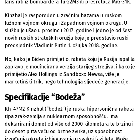
lansirati iz bombardera Tu-22M3 ili presretača MiG-31K.
Kinzhal je raspoređen u zračnim bazama u ruskom
Južnom vojnom okrugu i Zapadnom vojnom okrugu. U
službu je ušao u prosincu 2017. godine i jedno je od šest
novih ruskih strateških oružja koje je predstavio ruski
predsjednik Vladimir Putin 1. ožujka 2018. godine.
No, kako je Biden primijetio, raketa koju je Rusija ispalila
zapravo je modificirana verzija starijeg streljiva, i kako je
primijetio Alex Hollings iz Sandboxx Newsa, više je
marketinški trik, nego tehnologija sljedeće generacije.
Specifikacije “Bodeža”
Kh-47M2 Kinzhal (“bodež”) je ruska hipersonična raketa
tipa zrak-zemlja s nuklearnom sposobnošću. Ima
deklarirani domet od više od 2000 kilometara te brzinu i
do deset puta veću od brzne zvuka, uz sposobnost
izvođenja okreta izbjegavanja u svakoj fazi leta. Može