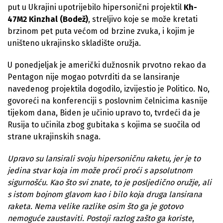
put u Ukrajini upotrijebilo hipersonični projektil
Kh-
47M2 Kinzhal (Bodež)
, streljivo koje se može kretati
brzinom pet puta većom od brzine zvuka, i kojim je
uništeno ukrajinsko skladište oružja.
U ponedjeljak je američki dužnosnik prvotno rekao da
Pentagon nije mogao potvrditi da se lansiranje
navedenog projektila dogodilo, izvijestio je Politico. No,
govoreći na konferenciji s poslovnim čelnicima kasnije
tijekom dana, Biden je učinio upravo to, tvrdeći da je
Rusija to učinila zbog gubitaka s kojima se suočila od
strane ukrajinskih snaga.
Upravo su lansirali svoju hipersoničnu raketu, jer je to
jedina stvar koja im može proći proći s apsolutnom
sigurnošću. Kao što svi znate, to je posljedično oružje, ali
s istom bojnom glavom kao i bilo koja druga lansirana
raketa. Nema velike razlike osim što ga je gotovo
nemoguće zaustaviti. Postoji razlog zašto ga koriste
,