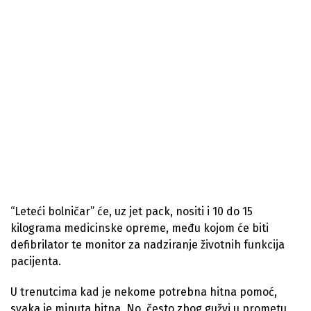
“Leteći bolničar” će, uz jet pack, nositi i 10 do 15
kilograma medicinske opreme, među kojom će biti
defibrilator te monitor za nadziranje životnih funkcija
pacijenta.
U trenutcima kad je nekome potrebna hitna pomoć,
svaka je minuta bitna. No, često zbog gužvi u prometu,