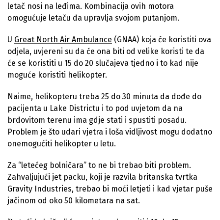
letač nosi na leđima. Kombinacija ovih motora
omogućuje letaču da upravlja svojom putanjom.
U
Great North Air Ambulance
(GNAA) koja će koristiti ova
odjela, uvjereni su da će ona biti od velike koristi te da
će se koristiti u 15 do 20 slučajeva tjedno i to kad nije
moguće koristiti helikopter.
Naime, helikopteru treba 25 do 30 minuta da dođe do
pacijenta u Lake Districtu i to pod uvjetom da na
brdovitom terenu ima gdje stati i spustiti posadu.
Problem je što udari vjetra i loša vidljivost mogu dodatno
onemogućiti helikopter u letu.
Za “letećeg bolničara” to ne bi trebao biti problem.
Zahvaljujući jet packu, koji je razvila britanska tvrtka
Gravity Industries, trebao bi moći letjeti i kad vjetar puše
jačinom od oko 50 kilometara na sat.