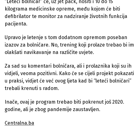
“Leteći bolničar” će, uz jet pack, nositi i 10 do 15
kilograma medicinske opreme, među kojom će biti
defibrilator te monitor za nadziranje životnih funkcija
pacijenta.
Upravo je letenje s tom dodatnom opremom poseban
izazov za bolničare. No, trening koji prolaze trebao bi im
olakšati navikavanje na različite uvjete.
Za sad su komentari bolničara, ali i prolaznika koji su ih
vidjeli, veoma pozitivni. Kako će se cijeli projekt pokazati
u praksi, vidjet će već ovog ljeta kad bi “leteći bolničari”
trebali krenuti s radom.
Inače, ovaj je program trebao biti pokrenut još 2020.
godine, ali je zbog pandemije zaustavljen.
Centralna.ba