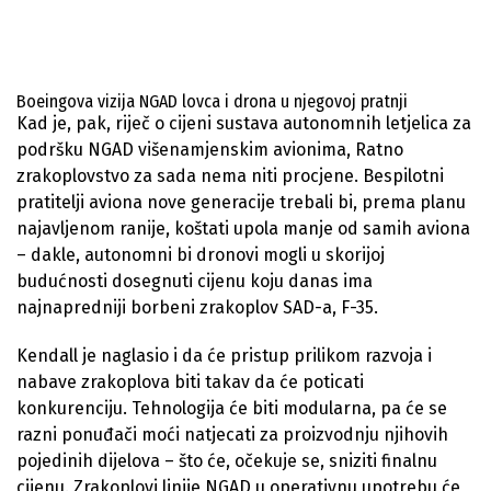
Boeingova vizija NGAD lovca i drona u njegovoj pratnji
Kad je, pak, riječ o cijeni sustava autonomnih letjelica za
podršku NGAD višenamjenskim avionima, Ratno
zrakoplovstvo za sada nema niti procjene. Bespilotni
pratitelji aviona nove generacije trebali bi, prema planu
najavljenom ranije, koštati upola manje od samih aviona
– dakle, autonomni bi dronovi mogli u skorijoj
budućnosti dosegnuti cijenu koju danas ima
najnapredniji borbeni zrakoplov SAD-a, F-35.
Kendall je naglasio i da će pristup prilikom razvoja i
nabave zrakoplova biti takav da će poticati
konkurenciju. Tehnologija će biti modularna, pa će se
razni ponuđači moći natjecati za proizvodnju njihovih
pojedinih dijelova – što će, očekuje se, sniziti finalnu
cijenu. Zrakoplovi linije NGAD u operativnu upotrebu će