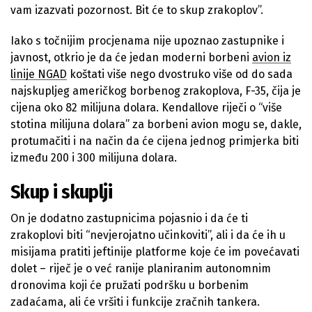
vam izazvati pozornost. Bit će to skup zrakoplov”.
Iako s točnijim procjenama nije upoznao zastupnike i
javnost, otkrio je da će jedan moderni borbeni
avion iz
linije NGAD
koštati više nego dvostruko više od do sada
najskupljeg američkog borbenog zrakoplova, F-35, čija je
cijena oko 82 milijuna dolara. Kendallove riječi o “više
stotina milijuna dolara” za borbeni avion mogu se, dakle,
protumačiti i na način da će cijena jednog primjerka biti
između 200 i 300 milijuna dolara.
Skup i skuplji
On je dodatno zastupnicima pojasnio i da će ti
zrakoplovi biti “nevjerojatno učinkoviti”, ali i da će ih u
misijama pratiti jeftinije platforme koje će im povećavati
dolet – riječ je o već ranije planiranim autonomnim
dronovima koji će pružati podršku u borbenim
zadaćama, ali će vršiti i funkcije zračnih tankera.