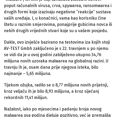
poput računalnih virusa, crva, spywarea, ransomwarea i
drugih formi koje izazivaju negativne “reakcije” sustava
vaših uređaja. I, u konačnici, vama kao korisniku čine
štetu u raznim smjerovima, ponajprije gubicima novca ili
nekih drugih vrijednih stvari koje su u vašem posjedu.
Dakle, ovo izvješće bazirano na testovima iza kojih stoji
AV-TEST Gmbh zaključeno je s 22. travnjem u po njemu
se vidi da je u ovoj godini zabilježeno ukupno 34,76
milijuna novih uzoraka malwarea na globalnoj razini. U
travnju ih je, osam dana prije njegova isteka, bilo
najmanje – 5,65 milijuna.
Tijekom ožujka, radilo se o 8,77 milijuna novih prijetnji,
kroz veljaču ih je bilo 8,93 milijuna, a kroz siječanj
rekordnih 11,41 milijun.
Nažalost, iako po mjesecima i padanju broja novog
malwarea ova godina djeluje pozitivno, već je premašila