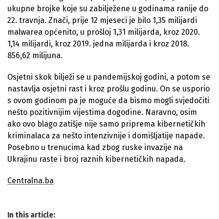
ukupne brojke koje su zabilježene u godinama ranije do
22. travnja. Znači, prije 12 mjeseci je bilo 1,35 milijardi
malwarea općenito, u prošloj 1,31 milijarda, kroz 2020.
1,14 milijardi, kroz 2019. jedna milijarda i kroz 2018.
856,62 milijuna.
Osjetni skok bilježi se u pandemijskoj godini, a potom se
nastavlja osjetni rast i kroz prošlu godinu. On se usporio
s ovom godinom pa je moguće da bismo mogli svjedočiti
nešto pozitivnijim vijestima dogodine. Naravno, osim
ako ovo blago zatišje nije samo priprema kibernetičkih
kriminalaca za nešto intenzivnije i domišljatije napade.
Posebno u trenucima kad zbog ruske invazije na
Ukrajinu raste i broj raznih kibernetičkih napada.
Centralna.ba
In this article: