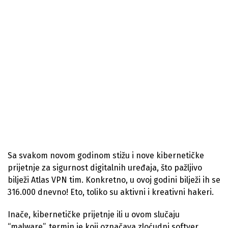
Sa svakom novom godinom stižu i nove kibernetičke
prijetnje za sigurnost digitalnih uređaja, što pažljivo
bilježi Atlas VPN tim. Konkretno, u ovoj godini bilježi ih se
316.000 dnevno! Eto, toliko su aktivni i kreativni hakeri.
Inače, kibernetičke prijetnje ili u ovom slučaju
“malware”, termin je koji označava zloćudni softver