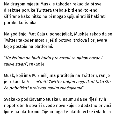
Na drugom mjestu Musk je također rekao da bi sve
direktne poruke Twittera trebale biti end-to-end
šifrirane kako nitko ne bi mogao špijunirati ili hakirati
poruke korisnika.
Na godišnjoj Met Gala u ponedjeljak, Musk je rekao da se
Twitter također mora riješiti botova, trolova i prijevara
koje postoje na platformi.
“
Ne želimo da ljudi budu prevareni za njihov novac i
takve stvari
”, rekao je.
Musk, koji ima 90,7 milijuna pratitelja na Twitteru, ranije
je rekao da želi “
učiniti Twitter boljim nego ikad tako što
će
poboljšati proizvod novim značajkama
”.
Svakako podržavamo Muska u naumu da se riješi svih
nepotrebnih stvari i uvede nove koje će dodatno privući
ljude na platformu. Cijenu toga će platiti tvrtke i vlade, a