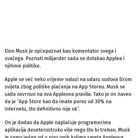
Elon Musk je općepoznat kao komentator svega i
svačega. Poznati milijarder sada se dotakao Applea i
njihove politike.
Apple se već neko vrijeme nalazi na udaru sudova širom
svijeta zbog politike plaćanja na App Storeu. Musk se
sada osvrnuo na ova Appleova pravila. Tako je on naveo
da je “App Store kao da imate porez od 30% na
internetu, što definitivno nije ok”.
On je dodao da Apple naplaćuje programerima
aplikacija deseterostruko više nego što bi trebao. Musk
je samo jedan od u nizu onih kojima smeta Appleova