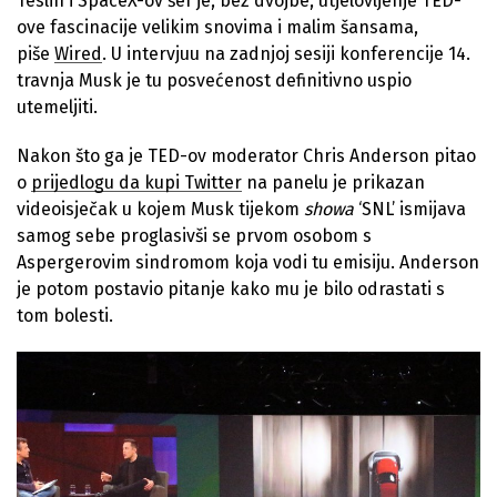
Teslin i SpaceX-ov šef je, bez dvojbe, utjelovljenje TED-
ove fascinacije velikim snovima i malim šansama,
piše
Wired
. U intervjuu na zadnjoj sesiji konferencije 14.
travnja Musk je tu posvećenost definitivno uspio
utemeljiti.
Nakon što ga je TED-ov moderator Chris Anderson pitao
o
prijedlogu da kupi Twitter
na panelu je prikazan
videoisječak u kojem Musk tijekom
showa
‘SNL’ ismijava
samog sebe proglasivši se prvom osobom s
Aspergerovim sindromom koja vodi tu emisiju. Anderson
je potom postavio pitanje kako mu je bilo odrastati s
tom bolesti.