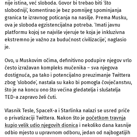
nije istina, već sloboda. Govor bi trebao biti ‘što
slobodniji’, komentirao je bez pomnijeg spominjanja
granica te izravnog poticanja na nasilje. Prema Musku,
ova je sloboda egzistencijalna potreba. ‘Imati javnu
platformu kojoj se najviše vjeruje te koja je inkluzivna
ekstremno je važno za budućnost civilizacije’, naglasio
je.
Ovo, u Muskovim očima, definitivno podupire njegov vrlo
često izražavan kompleks mučenika – sva njegova
dostignuća, pa tako i potencijalno preuzimanje Twittera
zbog ‘slobode’, nastala su kako bi pomogla čovječanstvu,
što je na koncu ono što većina gledatelja i slušatelja
TED-a zapravo želi čuti.
Vlasnik Tesle, SpaceX-a i Starlinka nalazi se usred priče
o privatizaciji Twittera. Nakon što je
početkom travnja
kupio velik udio njegovih dionica
i nekoliko dana kasnije
odbio mjesto u upravnom odboru, jedan od najbogatijih