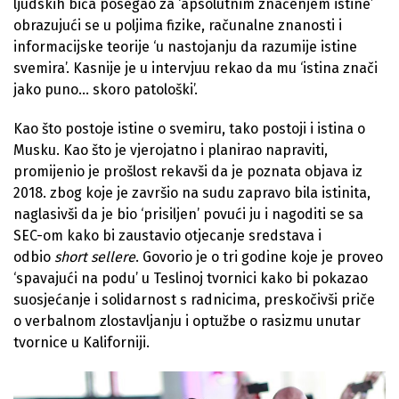
ljudskih bića posegao za ‘apsolutnim značenjem istine’
obrazujući se u poljima fizike, računalne znanosti i
informacijske teorije ‘u nastojanju da razumije istine
svemira’. Kasnije je u intervjuu rekao da mu ‘istina znači
jako puno… skoro patološki’.
Kao što postoje istine o svemiru, tako postoji i istina o
Musku. Kao što je vjerojatno i planirao napraviti,
promijenio je prošlost rekavši da je poznata objava iz
2018. zbog koje je završio na sudu zapravo bila istinita,
naglasivši da je bio ‘prisiljen’ povući ju i nagoditi se sa
SEC-om kako bi zaustavio otjecanje sredstava i
odbio
short sellere
. Govorio je o tri godine koje je proveo
‘spavajući na podu’ u Teslinoj tvornici kako bi pokazao
suosjećanje i solidarnost s radnicima, preskočivši priče
o verbalnom zlostavljanju i optužbe o rasizmu unutar
tvornice u Kaliforniji.