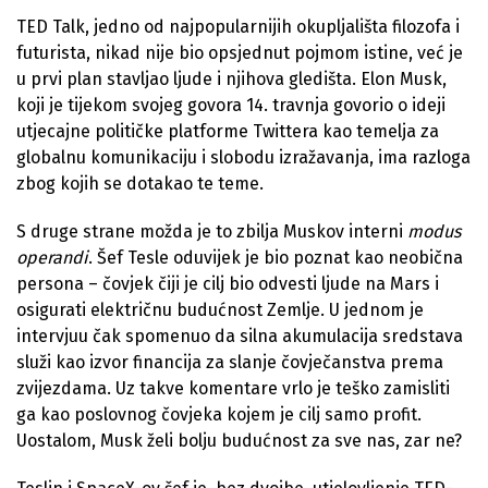
TED Talk, jedno od najpopularnijih okupljališta filozofa i
futurista, nikad nije bio opsjednut pojmom istine, već je
u prvi plan stavljao ljude i njihova gledišta. Elon Musk,
koji je tijekom svojeg govora 14. travnja govorio o ideji
utjecajne političke platforme Twittera kao temelja za
globalnu komunikaciju i slobodu izražavanja, ima razloga
zbog kojih se dotakao te teme.
S druge strane možda je to zbilja Muskov interni
modus
operandi
. Šef Tesle oduvijek je bio poznat kao neobična
persona – čovjek čiji je cilj bio odvesti ljude na Mars i
osigurati električnu budućnost Zemlje. U jednom je
intervjuu čak spomenuo da silna akumulacija sredstava
služi kao izvor financija za slanje čovječanstva prema
zvijezdama. Uz takve komentare vrlo je teško zamisliti
ga kao poslovnog čovjeka kojem je cilj samo profit.
Uostalom, Musk želi bolju budućnost za sve nas, zar ne?