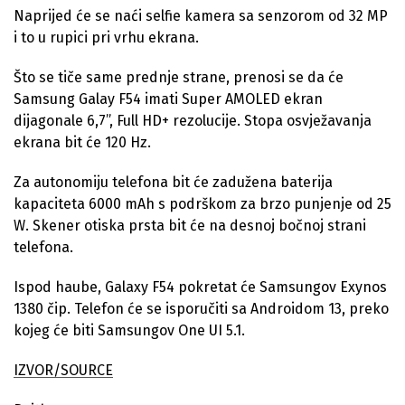
Naprijed će se naći selfie kamera sa senzorom od 32 MP
i to u rupici pri vrhu ekrana.
Što se tiče same prednje strane, prenosi se da će
Samsung Galay F54 imati Super AMOLED ekran
dijagonale 6,7”, Full HD+ rezolucije. Stopa osvježavanja
ekrana bit će 120 Hz.
Za autonomiju telefona bit će zadužena baterija
kapaciteta 6000 mAh s podrškom za brzo punjenje od 25
W. Skener otiska prsta bit će na desnoj bočnoj strani
telefona.
Ispod haube, Galaxy F54 pokretat će Samsungov Exynos
1380 čip. Telefon će se isporučiti sa Androidom 13, preko
kojeg će biti Samsungov One UI 5.1.
IZVOR/SOURCE