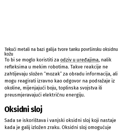
Tekući metali na bazi galija tvore tanku površinsku oksidnu
kožu
To bi se moglo koristiti za
odziv u uređajima
, nalik
refleksima u mekim robotima. Takve reakcije ne
zahtijevaju složen “mozak” za obradu informacija, ali
mogu reagirati izravno kao odgovor na podražaje iz
okoline, mijenjajući boju, toplinska svojstva ili
preusmjeravajući električnu energiju.
Oksidni sloj
Sada se iskorištava i vanjski oksidni sloj koji nastaje
kada je galij izložen zraku. Oksidni sloj omogućuje