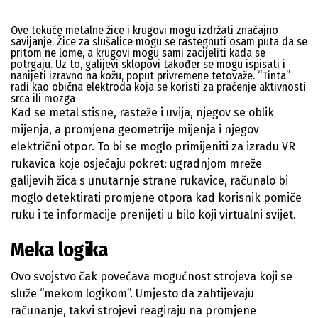
Ove tekuće metalne žice i krugovi mogu izdržati značajno
savijanje. Žice za slušalice mogu se rastegnuti osam puta da se
pritom ne lome, a krugovi mogu sami zacijeliti kada se
potrgaju. Uz to, galijevi sklopovi također se mogu ispisati i
nanijeti izravno na kožu, poput privremene tetovaže. “Tinta”
radi kao obična elektroda koja se koristi za praćenje aktivnosti
srca ili mozga
Kad se metal stisne, rasteže i uvija, njegov se oblik
mijenja, a promjena geometrije mijenja i njegov
električni otpor. To bi se moglo primijeniti za izradu VR
rukavica koje osjećaju pokret: ugradnjom mreže
galijevih žica s unutarnje strane rukavice, računalo bi
moglo detektirati promjene otpora kad korisnik pomiče
ruku i te informacije prenijeti u bilo koji virtualni svijet.
Meka logika
Ovo svojstvo čak povećava mogućnost strojeva koji se
služe “mekom logikom”. Umjesto da zahtijevaju
računanje, takvi strojevi reagiraju na promjene