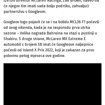
Izvršni direktor McLaren Racinga, Zak Brown, naveo da
će njegov tim imati sada bolju podršku, zahvaljući
partnerstvu s Googleom.
Googleov logo pojavit će se i na bolidu MCL36 F1 počevši
od ovog vikenda, kada je na rasporedu prva utrka
sezone – Velika nagrada Bahreina na stazi u pustinji u
Shakiru. S druge strane, McLaren MX Extreme E
automobil s brojem 58 imat će Googleove naljepnice
počevši od Island X Prix 2022, koji je zakazan za prvu
polovinu petog mjeseca ove godine.