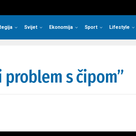
Regija
Svijet
Ekonomija
Sport
Lifestyle
ti problem s čipom”
taju o poslovanju kompanije u 2021. godini
,