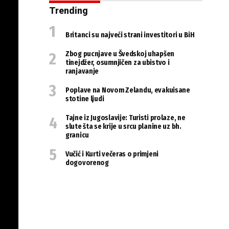
Trending
Britanci su najveći strani investitori u BiH
Zbog pucnjave u Švedskoj uhapšen
tinejdžer, osumnjičen za ubistvo i
ranjavanje
Poplave na Novom Zelandu, evakuisane
stotine ljudi
Tajne iz Jugoslavije: Turisti prolaze, ne
slute šta se krije u srcu planine uz bh.
granicu
Vučić i Kurti večeras o primjeni
dogovorenog