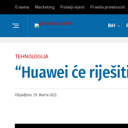
O nama
Marketing
Pošalji vijest
Pravila privatnosti
BiH
TEHNOLOGIJA
“Huawei će riješi
Objavljeno
29. Marta 2022.
Na
Konferenciji o godišnjem izvješ