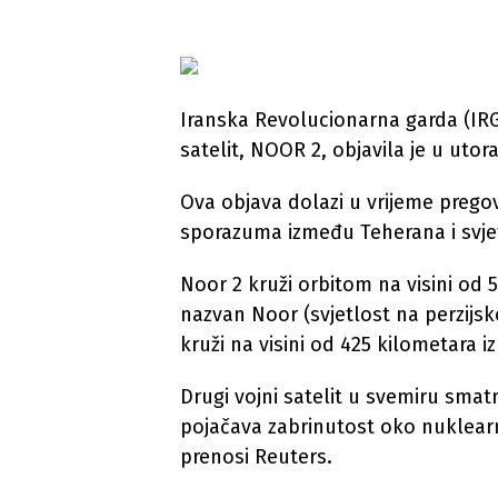
Iranska Revolucionarna garda (IRGC
satelit, NOOR 2, objavila je u utor
Ova objava dolazi u vrijeme prego
sporazuma između Teherana i svjetsk
Noor 2 kruži orbitom na visini od 5
nazvan Noor (svjetlost na perzijsko
kruži na visini od 425 kilometara i
Drugi vojni satelit u svemiru smat
pojačava zabrinutost oko nuklear
prenosi Reuters.