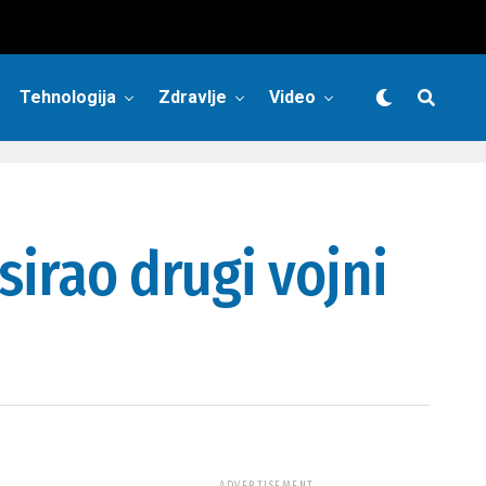
Tehnologija
Zdravlje
Video
sirao drugi vojni