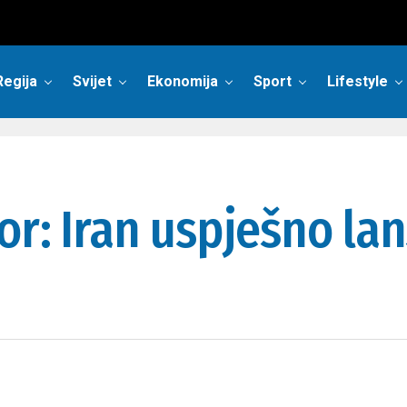
Regija
Svijet
Ekonomija
Sport
Lifestyle
r: Iran uspješno lan