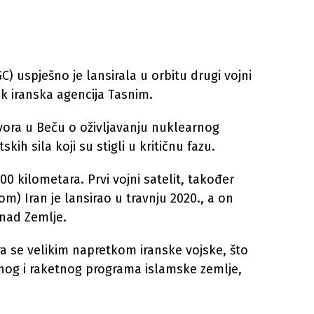
) uspješno je lansirala u orbitu drugi vojni
ak iranska agencija Tasnim.
vora u Beču o oživljavanju nuklearnog
ih sila koji su stigli u kritičnu fazu.
00 kilometara. Prvi vojni satelit, također
m) Iran je lansirao u travnju 2020., a on
znad Zemlje.
ra se velikim napretkom iranske vojske, što
nog i raketnog programa islamske zemlje,