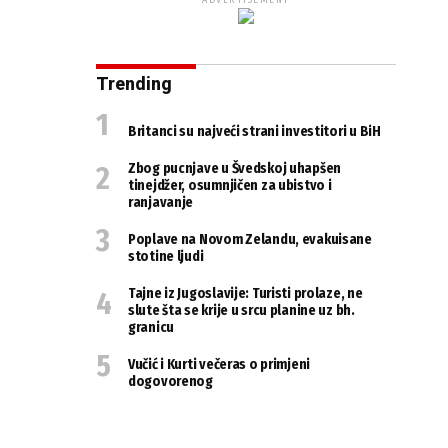
ADVERTISEMENT
Trending
Britanci su najveći strani investitori u BiH
Zbog pucnjave u Švedskoj uhapšen
tinejdžer, osumnjičen za ubistvo i
ranjavanje
Poplave na Novom Zelandu, evakuisane
stotine ljudi
Tajne iz Jugoslavije: Turisti prolaze, ne
slute šta se krije u srcu planine uz bh.
granicu
Vučić i Kurti večeras o primjeni
dogovorenog