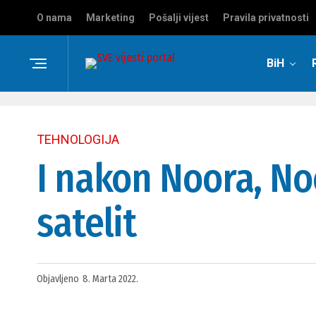
O nama
Marketing
Pošalji vijest
Pravila privatnosti
BiH
TEHNOLOGIJA
I nakon Noora, Noo
satelit
Objavljeno
8. Marta 2022.