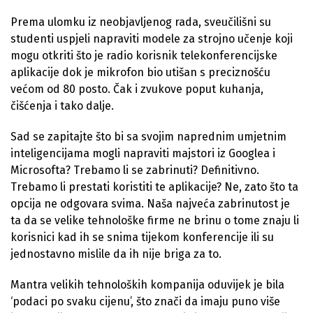
Prema ulomku iz neobjavljenog rada, sveučilišni su
studenti uspjeli napraviti modele za strojno učenje koji
mogu otkriti što je radio korisnik telekonferencijske
aplikacije dok je mikrofon bio utišan s preciznošću
većom od 80 posto. Čak i zvukove poput kuhanja,
čišćenja i tako dalje.
Sad se zapitajte što bi sa svojim naprednim umjetnim
inteligencijama mogli napraviti majstori iz Googlea i
Microsofta? Trebamo li se zabrinuti? Definitivno.
Trebamo li prestati koristiti te aplikacije? Ne, zato što ta
opcija ne odgovara svima. Naša najveća zabrinutost je
ta da se velike tehnološke firme ne brinu o tome znaju li
korisnici kad ih se snima tijekom konferencije ili su
jednostavno mislile da ih nije briga za to.
Mantra velikih tehnoloških kompanija oduvijek je bila
‘podaci po svaku cijenu’, što znači da imaju puno više