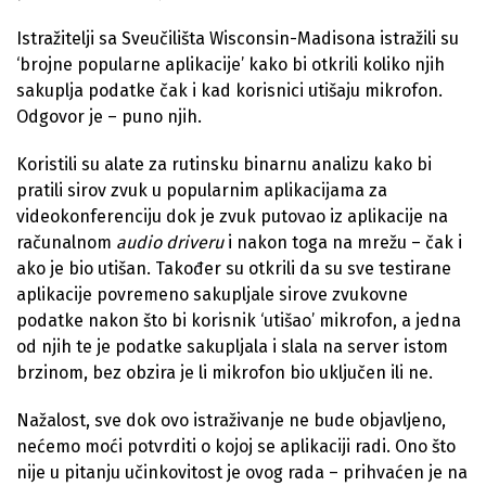
Istražitelji sa Sveučilišta Wisconsin-Madisona istražili su
‘brojne popularne aplikacije’ kako bi otkrili koliko njih
sakuplja podatke čak i kad korisnici utišaju mikrofon.
Odgovor je – puno njih.
Koristili su alate za rutinsku binarnu analizu kako bi
pratili sirov zvuk u popularnim aplikacijama za
videokonferenciju dok je zvuk putovao iz aplikacije na
računalnom
audio driveru
i nakon toga na mrežu – čak i
ako je bio utišan. Također su otkrili da su sve testirane
aplikacije povremeno sakupljale sirove zvukovne
podatke nakon što bi korisnik ‘utišao’ mikrofon, a jedna
od njih te je podatke sakupljala i slala na server istom
brzinom, bez obzira je li mikrofon bio uključen ili ne.
Nažalost, sve dok ovo istraživanje ne bude objavljeno,
nećemo moći potvrditi o kojoj se aplikaciji radi. Ono što
nije u pitanju učinkovitost je ovog rada – prihvaćen je na