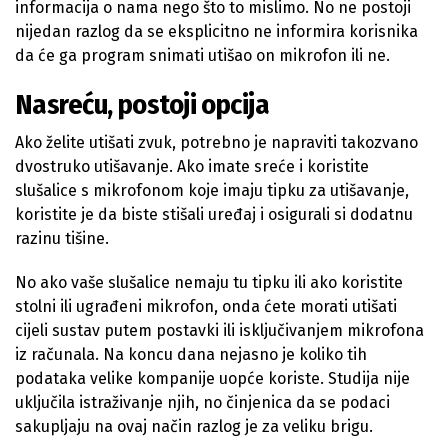
informacija o nama nego što to mislimo. No ne postoji
nijedan razlog da se eksplicitno ne informira korisnika
da će ga program snimati utišao on mikrofon ili ne.
Nasreću, postoji opcija
Ako želite utišati zvuk, potrebno je napraviti takozvano
dvostruko utišavanje. Ako imate sreće i koristite
slušalice s mikrofonom koje imaju tipku za utišavanje,
koristite je da biste stišali uređaj i osigurali si dodatnu
razinu tišine.
No ako vaše slušalice nemaju tu tipku ili ako koristite
stolni ili ugrađeni mikrofon, onda ćete morati utišati
cijeli sustav putem postavki ili isključivanjem mikrofona
iz računala. Na koncu dana nejasno je koliko tih
podataka velike kompanije uopće koriste. Studija nije
uključila istraživanje njih, no činjenica da se podaci
sakupljaju na ovaj način razlog je za veliku brigu.