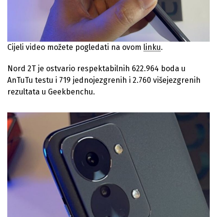
Cijeli video možete pogledati na ovom
linku
.
Nord 2T je ostvario respektabilnih 622.964 boda u
AnTuTu testu i 719 jednojezgrenih i 2.760 višejezgrenih
rezultata u Geekbenchu.