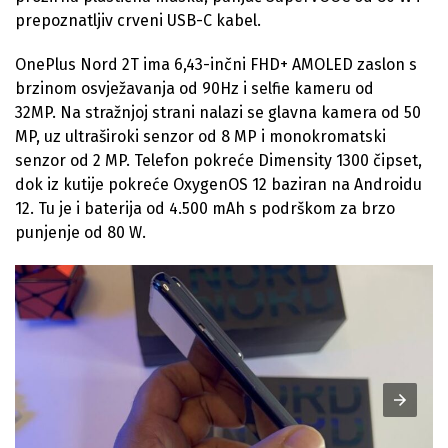
prepoznatljiv crveni USB-C kabel.
OnePlus Nord 2T ima 6,43-inčni FHD+ AMOLED zaslon s
brzinom osvježavanja od 90Hz i selfie kameru od
32MP. Na stražnjoj strani nalazi se glavna kamera od 50
MP, uz ultraširoki senzor od 8 MP i monokromatski
senzor od 2 MP. Telefon pokreće Dimensity 1300 čipset,
dok iz kutije pokreće OxygenOS 12 baziran na Androidu
12. Tu je i baterija od 4.500 mAh s podrškom za brzo
punjenje od 80 W.