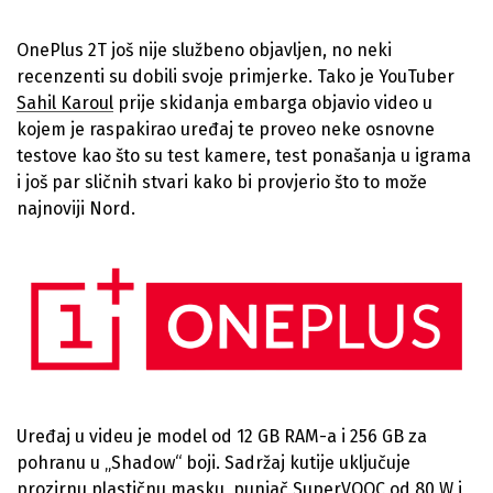
OnePlus 2T još nije službeno objavljen, no neki
recenzenti su dobili svoje primjerke. Tako je YouTuber
Sahil Karoul
prije skidanja embarga objavio video u
kojem je raspakirao uređaj te proveo neke osnovne
testove kao što su test kamere, test ponašanja u igrama
i još par sličnih stvari kako bi provjerio što to može
najnoviji Nord.
Uređaj u videu je model od 12 GB RAM-a i 256 GB za
pohranu u „Shadow“ boji. Sadržaj kutije uključuje
prozirnu plastičnu masku, punjač SuperVOOC od 80 W i