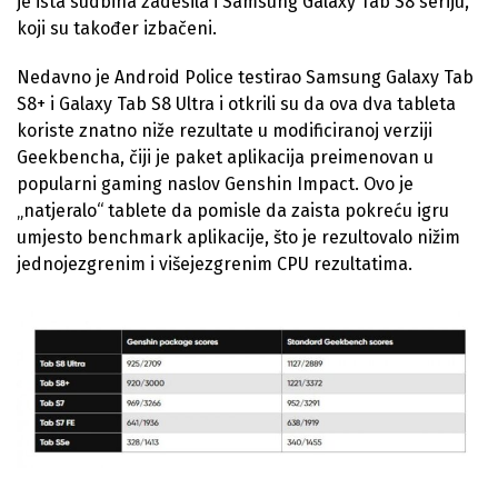
je ista sudbina zadesila i Samsung Galaxy Tab S8 seriju,
koji su također izbačeni.
Nedavno je Android Police testirao Samsung Galaxy Tab
S8+ i Galaxy Tab S8 Ultra i otkrili su da ova dva tableta
koriste znatno niže rezultate u modificiranoj verziji
Geekbencha, čiji je paket aplikacija preimenovan u
popularni gaming naslov Genshin Impact. Ovo je
„natjeralo“ tablete da pomisle da zaista pokreću igru
umjesto benchmark aplikacije, što je rezultovalo nižim
jednojezgrenim i višejezgrenim CPU rezultatima.