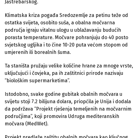
Jastrebarskog.
Klimatska kriza pogađa Sredozemlje za petinu teže od
ostatka svijeta, osobito suša, a obalna močvarna
područja igraju vitalnu ulogu u ublažavanju budućih
porasta temperature. Močvare pohranjuju do 40 posto
svjetskog ugljika i to čine 10-20 puta većom stopom od
umjerenih ili borealnih šuma.
Ta staništa pružaju velike količine hrane za mnoge vrste,
uključujući i čovjeka, pa ih zaštitnici prirode nazivaju
“biološkim supermarketima”.
Istodobno, svake godine gubitak obalnih močvara u
svijetu stoji 7.2 bilijuna dolara, priopćila je Unija i dodala
da podržava “Projekt rješenja temeljenih na močvarnim
područjima”, koji promovira Udruga mediteranskih
močvara (MedWet).
Projekt predlaže zaštitu obalnih močvara kao ključnog