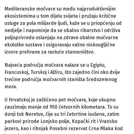
Mediteranske močvare su među najproduktivnijim
ekosistemima u tom dijelu svijeta i pružaju kritične
usluge za pola milijarde ljudi, kaže se u priopćenju od
nedjelje i napominje da se obalno ribarstvo i održiva
poljoprivreda oslanjaju na zdrave obalne močvarne
ekološke sustave i osiguravaju važne niskougljične
izvore prehrane za rastuće stanovništvo.
Najveća područja močvara nalaze se u Egiptu,
Francuskoj, Turskoj i Alžiru, što zajedno čini oko dvije
trećine područja močvarnih staništa Sredozemnog
mora.
U Hrvatskoj je zaštićeno pet močvara, koje ukupno
zauzimaju manje od 950 četvornih kilometara. To su
donji tok Neretve, čije su tri četvrtine isušene, zatim
parkovi prirode Lonjsko polje, Kopački rit i Vransko
jezero, kao i ribnjak Posebni rezervat Crna Mlaka kod