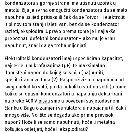
kondenzatora s gornje strane ima utisnuti uzorak u
metalu, čija je svrha omogućiti kondenzatoru da se malo
napuhne uslijed pritiska ili čak da se “otvori” i elektrolit
u plinovitom stanju izleti van, bez da se kondenzator
razleti, eksplodira. Upravo prema tome je i najlakše
prepoznati defektni kondenzator – ako mu je vrhu
napuhnut, znači da ga treba mijenjati.
Elektrolitski kondenzatori imaju specificiran kapacitet,
najčešće u mikrofaradima (μF), te maksimalno
dopušteni napon do kojeg se smiju (na)puniti,
specificiran u voltima (V). Raspoloživi su u naponima od
svega nekoliko volti, pa da nekoliko stotina volti (o tome
koliko su opasni kondenzatori u napajanju deklarirani
na preko 400 V
pisali
smo u povećem savjetodavnom
članku u Bugu o zamjeni ventilatora u napajanju) ili čak i
mnogo više. No, što se događa ako prime previsok
napon? Hoće li se samo napuhnuti, hoće li metalna
košuljica odletjeti, hoće li eksplodirati?