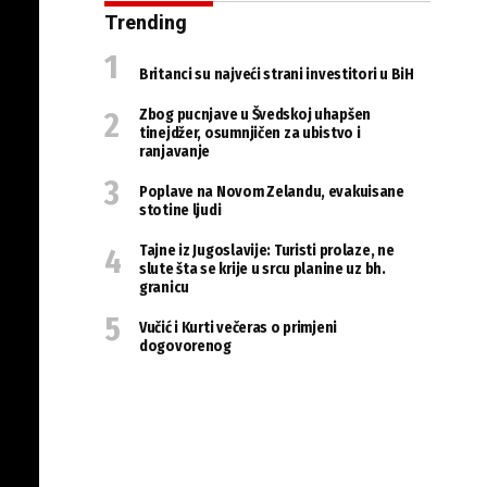
Trending
Britanci su najveći strani investitori u BiH
Zbog pucnjave u Švedskoj uhapšen
tinejdžer, osumnjičen za ubistvo i
ranjavanje
Poplave na Novom Zelandu, evakuisane
stotine ljudi
Tajne iz Jugoslavije: Turisti prolaze, ne
slute šta se krije u srcu planine uz bh.
granicu
Vučić i Kurti večeras o primjeni
dogovorenog