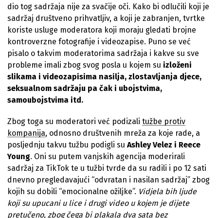
dio tog sadržaja nije za svačije oči. Kako bi odlučili koji je
sadržaj društveno prihvatljiv, a koji je zabranjen, tvrtke
koriste usluge moderatora koji moraju gledati brojne
kontroverzne fotografije i videozapise. Puno se već
pisalo o takvim moderatorima sadržaja i kakve su sve
probleme imali zbog svog posla u kojem su
izloženi
slikama i videozapisima nasilja, zlostavljanja djece,
seksualnom sadržaju pa čak i ubojstvima,
samoubojstvima itd.
Zbog toga su moderatori već podizali
tužbe protiv
kompanija
, odnosno društvenih mreža za koje rade, a
posljednju takvu tužbu podigli su
Ashley Velez i Reece
Young
. Oni su putem vanjskih agencija moderirali
sadržaj za TikTok te u tužbi tvrde da su radili i po 12 sati
dnevno pregledavajući “odvratan i nasilan sadržaj” zbog
kojih su dobili “emocionalne ožiljke”.
Vidjela bih ljude
koji su upucani u lice i drugi video u kojem je dijete
pretučeno, zbog čega bi plakala dva sata bez