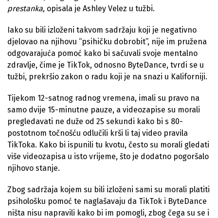
prestanka,
opisala je Ashley Velez u tužbi.
Iako su bili izloženi takvom sadržaju koji je negativno
djelovao na njihovu “psihičku dobrobit”, nije im pružena
odgovarajuća pomoć kako bi sačuvali svoje mentalno
zdravlje, čime je TikTok, odnosno ByteDance, tvrdi se u
tužbi, prekršio zakon o radu koji je na snazi u Kaliforniji.
Tijekom 12-satnog radnog vremena, imali su pravo na
samo dvije 15-minutne pauze, a videozapise su morali
pregledavati ne duže od 25 sekundi kako bi s 80-
postotnom točnošću odlučili krši li taj video pravila
TikToka. Kako bi ispunili tu kvotu, često su morali gledati
više videozapisa u isto vrijeme, što je dodatno pogoršalo
njihovo stanje.
Zbog sadržaja kojem su bili izloženi sami su morali platiti
psihološku pomoć te naglašavaju da TikTok i ByteDance
ništa nisu napravili kako bi im pomogli, zbog čega su se i