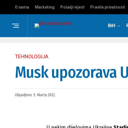
O nama
Marketing
Pošalji vijest
Pravila privatnosti
BiH
TEHNOLOGIJA
Musk upozorava Uk
Objavljeno
5. Marta 2022.
U nekim dijelovima Ukrajine
Starli