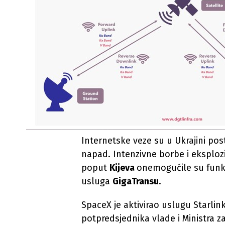
Internetske veze su u Ukrajini pos
napad. Intenzivne borbe i eksploz
poput
Kijeva
onemogućile su funkc
usluga
GigaTransu
.
SpaceX je aktivirao uslugu Starlink
potpredsjednika vlade i Ministra z