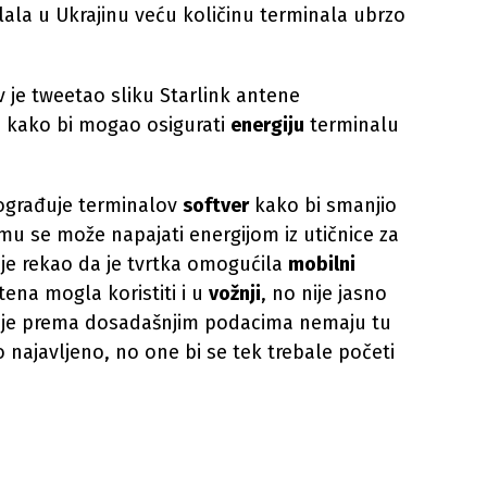
lala u Ukrajinu veću količinu terminala ubrzo
 je tweetao sliku Starlink antene
je kako bi mogao osigurati
energiju
terminalu
ograđuje terminalov
softver
kako bi smanjio
emu se može napajati energijom iz utičnice za
je rekao da je tvrtka omogućila
mobilni
ena mogla koristiti i u
vožnji
, no nije jasno
 koje prema dosadašnjim podacima nemaju tu
o najavljeno, no one bi se tek trebale početi