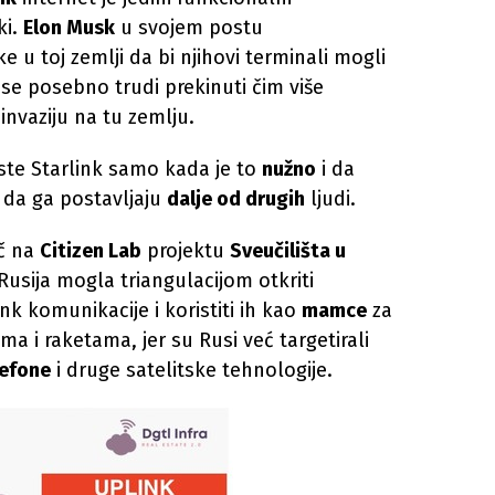
ki.
Elon Musk
u svojem postu
 u toj zemlji da bi njihovi terminali mogli
se posebno trudi prekinuti čim više
nvaziju na tu zemlju.
ste Starlink samo kada je to
nužno
i da
 da ga postavljaju
dalje od drugih
ljudi.
ač na
Citizen Lab
projektu
Sveučilišta u
Rusija mogla triangulacijom otkriti
nk komunikacije i koristiti ih kao
mamce
za
 i raketama, jer su Rusi već targetirali
lefone
i druge satelitske tehnologije.