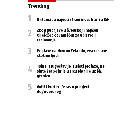
Trending
Britanci su najveći strani investitori u BiH
Zbog pucnjave u Švedskoj uhapšen
tinejdžer, osumnjičen za ubistvo i
ranjavanje
Poplave na Novom Zelandu, evakuisane
stotine ljudi
Tajne iz Jugoslavije: Turisti prolaze, ne
slute šta se krije u srcu planine uz bh.
granicu
Vučić i Kurti večeras o primjeni
dogovorenog