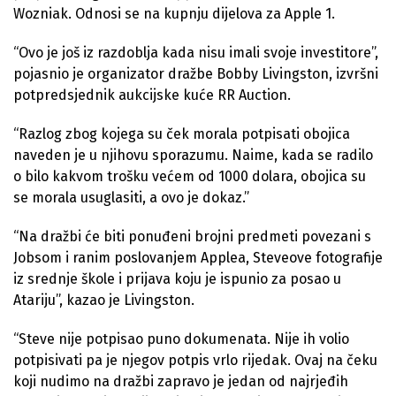
Wozniak. Odnosi se na kupnju dijelova za Apple 1.
“Ovo je još iz razdoblja kada nisu imali svoje investitore”,
pojasnio je organizator dražbe Bobby Livingston, izvršni
potpredsjednik aukcijske kuće RR Auction.
“Razlog zbog kojega su ček morala potpisati obojica
naveden je u njihovu sporazumu. Naime, kada se radilo
o bilo kakvom trošku većem od 1000 dolara, obojica su
se morala usuglasiti, a ovo je dokaz.”
“Na dražbi će biti ponuđeni brojni predmeti povezani s
Jobsom i ranim poslovanjem Applea, Steveove fotografije
iz srednje škole i prijava koju je ispunio za posao u
Atariju”, kazao je Livingston.
“Steve nije potpisao puno dokumenata. Nije ih volio
potpisivati pa je njegov potpis vrlo rijedak. Ovaj na čeku
koji nudimo na dražbi zapravo je jedan od najrjeđih