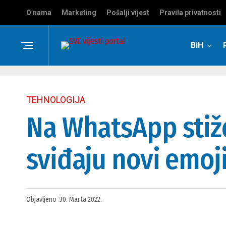
O nama
Marketing
Pošalji vijest
Pravila privatnosti
BiH
TEHNOLOGIJA
Na WhatsApp stiže
sviđaju novi emoji
Objavljeno
30. Marta 2022.