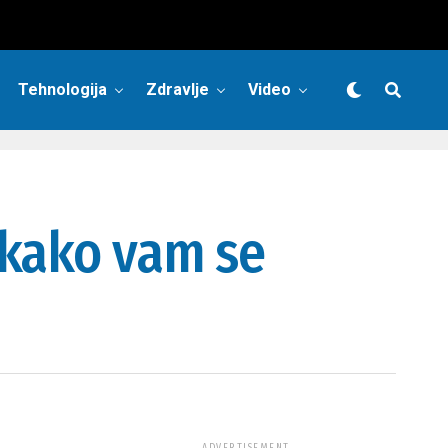
Tehnologija
Zdravlje
Video
 kako vam se