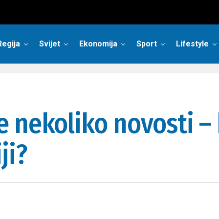
Regija
Svijet
Ekonomija
Sport
Lifestyle
 nekoliko novosti –
ji?