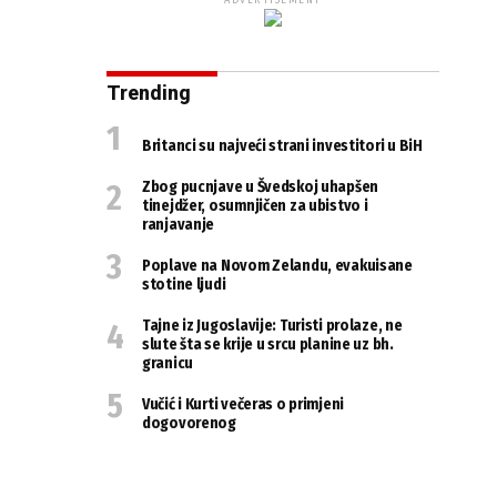
ADVERTISEMENT
Trending
Britanci su najveći strani investitori u BiH
Zbog pucnjave u Švedskoj uhapšen
tinejdžer, osumnjičen za ubistvo i
ranjavanje
Poplave na Novom Zelandu, evakuisane
stotine ljudi
Tajne iz Jugoslavije: Turisti prolaze, ne
slute šta se krije u srcu planine uz bh.
granicu
Vučić i Kurti večeras o primjeni
dogovorenog