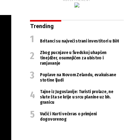
ADVERTISEMENT
Trending
Britanci su najveći strani investitori u BiH
Zbog pucnjave u Švedskoj uhapšen
tinejdžer, osumnjičen za ubistvo i
ranjavanje
Poplave na Novom Zelandu, evakuisane
stotine ljudi
Tajne iz Jugoslavije: Turisti prolaze, ne
slute šta se krije u srcu planine uz bh.
granicu
Vučić i Kurti večeras o primjeni
dogovorenog